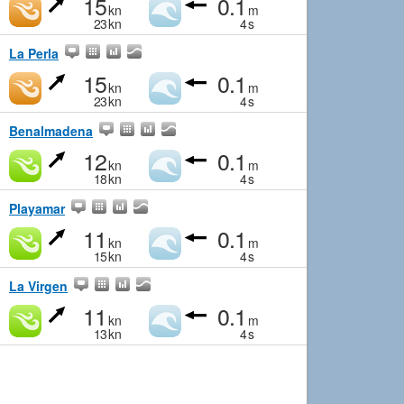
15
0.1
kn
m
23
kn
4
s
La Perla
15
0.1
kn
m
23
kn
4
s
Benalmadena
12
0.1
kn
m
18
kn
4
s
Playamar
11
0.1
kn
m
15
kn
4
s
La Virgen
11
0.1
kn
m
13
kn
4
s