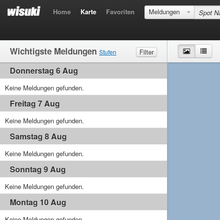
Home
Karte
Favoriten
Meldungen
Wichtigste Meldungen
Karte
List
Filter
Stufen
Donnerstag 6 Aug
Wind
Marginal
Leicht
MIttel
Stark
Wellen
Keine Meldungen gefunden.
Marginal
Klein
MIttel
Gross
Freitag 7 Aug
Keine Meldungen gefunden.
Samstag 8 Aug
Keine Meldungen gefunden.
Sonntag 9 Aug
Keine Meldungen gefunden.
Montag 10 Aug
Keine Meldungen gefunden.