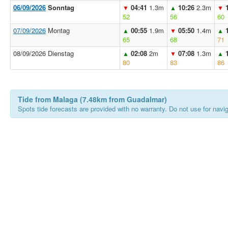
06/09/2026
Sonntag
04:41
1.3m
10:26
2.3m
▼
▲
▼
52
56
60
07/09/2026
Montag
00:55
1.9m
05:50
1.4m
▲
▼
▲
65
68
71
08/09/2026 Dienstag
02:08
2m
07:08
1.3m
▲
▼
▲
80
83
86
Tide from Malaga (7.48km from Guadalmar)
Spots tide forecasts are provided with no warranty. Do not use for naviga