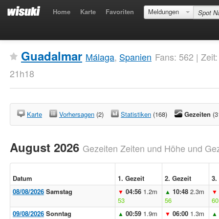
Home
Karte
Favoriten
Meldungen
Guadalmar
Málaga
,
Spanien
Fans: 562 | Zeit
21h18
Karte
Vorhersagen
(2)
Statistiken
(168)
Gezeiten
(3
August 2026
Gezeiten Zeiten und Höhe und Geze
Datum
1. Gezeit
2. Gezeit
3.
08/08/2026
Samstag
04:56
1.2m
10:48
2.3m
▼
▲
▼
53
56
60
09/08/2026
Sonntag
00:59
1.9m
06:00
1.3m
▲
▼
▲