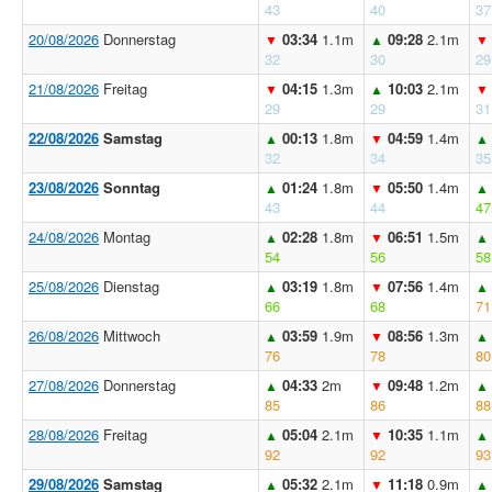
43
40
37
20/08/2026
Donnerstag
03:34
1.1m
09:28
2.1m
▼
▲
▼
32
30
29
21/08/2026
Freitag
04:15
1.3m
10:03
2.1m
▼
▲
▼
29
29
31
22/08/2026
Samstag
00:13
1.8m
04:59
1.4m
▲
▼
▲
32
34
35
23/08/2026
Sonntag
01:24
1.8m
05:50
1.4m
▲
▼
▲
43
44
47
24/08/2026
Montag
02:28
1.8m
06:51
1.5m
▲
▼
▲
54
56
58
25/08/2026
Dienstag
03:19
1.8m
07:56
1.4m
▲
▼
▲
66
68
71
26/08/2026
Mittwoch
03:59
1.9m
08:56
1.3m
▲
▼
▲
76
78
80
27/08/2026
Donnerstag
04:33
2m
09:48
1.2m
▲
▼
▲
85
86
88
28/08/2026
Freitag
05:04
2.1m
10:35
1.1m
▲
▼
▲
92
92
93
29/08/2026
Samstag
05:32
2.1m
11:18
0.9m
▲
▼
▲