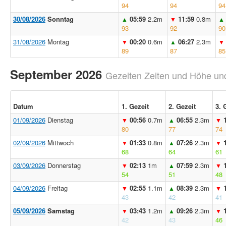
94
94
94
30/08/2026
Sonntag
05:59
2.2m
11:59
0.8m
▲
▼
▲
93
92
90
31/08/2026
Montag
00:20
0.6m
06:27
2.3m
▼
▲
▼
89
87
85
September 2026
Gezeiten Zeiten und Höhe und
Datum
1. Gezeit
2. Gezeit
3. 
01/09/2026
Dienstag
00:56
0.7m
06:55
2.3m
▼
▲
▼
80
77
74
02/09/2026
Mittwoch
01:33
0.8m
07:26
2.3m
▼
▲
▼
68
64
61
03/09/2026
Donnerstag
02:13
1m
07:59
2.3m
▼
▲
▼
54
51
48
04/09/2026
Freitag
02:55
1.1m
08:39
2.3m
▼
▲
▼
43
42
41
05/09/2026
Samstag
03:43
1.2m
09:26
2.3m
▼
▲
▼
42
43
46