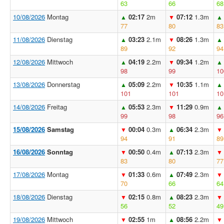
63
66
68
10/08/2026
Montag
02:17
2m
07:12
1.3m
▲
▼
▲
77
80
83
11/08/2026
Dienstag
03:23
2.1m
08:26
1.3m
▲
▼
▲
89
92
94
12/08/2026
Mittwoch
04:19
2.2m
09:34
1.2m
▲
▼
▲
98
99
10
13/08/2026
Donnerstag
05:09
2.2m
10:35
1.1m
▲
▼
▲
101
101
10
14/08/2026
Freitag
05:53
2.3m
11:29
0.9m
▲
▼
▲
99
98
96
15/08/2026
Samstag
00:04
0.3m
06:34
2.3m
▼
▲
▼
94
91
89
16/08/2026
Sonntag
00:50
0.4m
07:13
2.3m
▼
▲
▼
83
80
77
17/08/2026
Montag
01:33
0.6m
07:49
2.3m
▼
▲
▼
70
66
64
18/08/2026
Dienstag
02:15
0.8m
08:23
2.3m
▼
▲
▼
56
52
49
19/08/2026
Mittwoch
02:55
1m
08:56
2.2m
▼
▲
▼