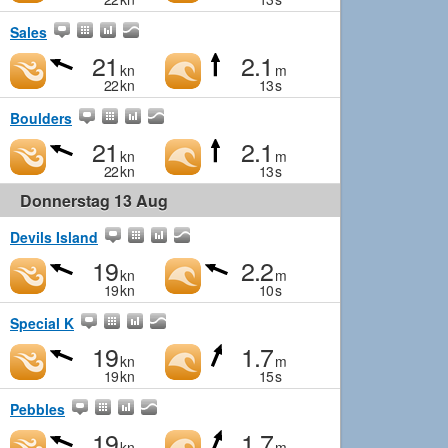
Sales
21
2.1
kn
m
22
kn
13
s
Boulders
21
2.1
kn
m
22
kn
13
s
Donnerstag 13 Aug
Devils Island
19
2.2
kn
m
19
kn
10
s
Special K
19
1.7
kn
m
19
kn
15
s
Pebbles
19
1.7
kn
m