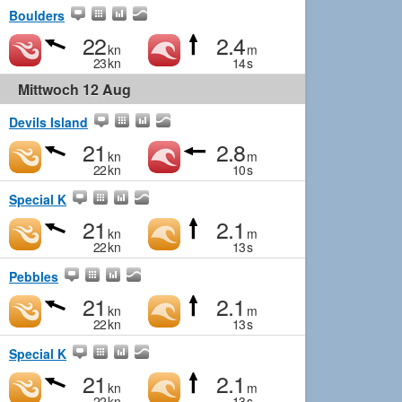
Boulders
22
2.4
kn
m
23
kn
14
s
Mittwoch 12 Aug
Devils Island
21
2.8
kn
m
22
kn
10
s
Special K
21
2.1
kn
m
22
kn
13
s
Pebbles
21
2.1
kn
m
22
kn
13
s
Special K
21
2.1
kn
m
22
kn
13
s