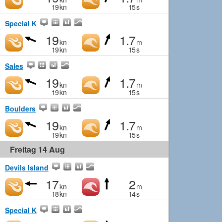
19
kn
15
s
Special K
19
1.7
kn
m
19
kn
15
s
Sales
19
1.7
kn
m
19
kn
15
s
Boulders
19
1.7
kn
m
19
kn
15
s
Freitag 14 Aug
Devils Island
17
2
kn
m
18
kn
14
s
Special K