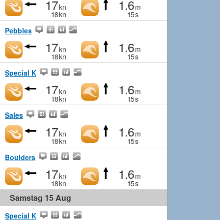
17
1.6
kn
m
18
kn
15
s
Pebbles
17
1.6
kn
m
18
kn
15
s
Special K
17
1.6
kn
m
18
kn
15
s
Sales
17
1.6
kn
m
18
kn
15
s
Boulders
17
1.6
kn
m
18
kn
15
s
Samstag 15 Aug
Special K