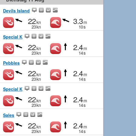
Devils Island
22
3.3
kn
m
23
kn
10
s
Special K
22
2.4
kn
m
23
kn
14
s
Pebbles
22
2.4
kn
m
23
kn
14
s
Special K
22
2.4
kn
m
23
kn
14
s
Sales
22
2.4
kn
m
23
kn
14
s