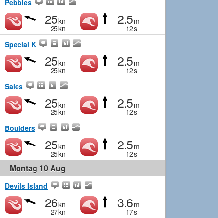
Pebbles
25
2.5
kn
m
25
kn
12
s
Special K
25
2.5
kn
m
25
kn
12
s
Sales
25
2.5
kn
m
25
kn
12
s
Boulders
25
2.5
kn
m
25
kn
12
s
Montag 10 Aug
Devils Island
26
3.6
kn
m
27
kn
17
s