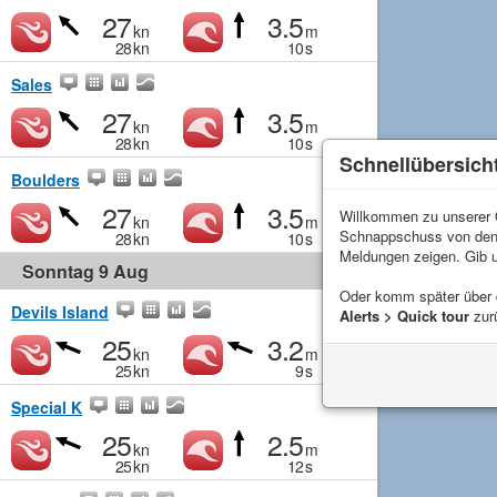
27
3.5
kn
m
28
kn
10
s
Sales
27
3.5
kn
m
28
kn
10
s
Schnellübersich
Boulders
27
3.5
Willkommen zu unserer Q
kn
m
Schnappschuss von de
28
kn
10
s
Meldungen zeigen. Gib 
Sonntag 9 Aug
Oder komm später über
Devils Island
Alerts > Quick tour
zur
25
3.2
kn
m
25
kn
9
s
Special K
25
2.5
kn
m
25
kn
12
s