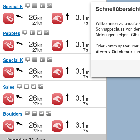
Special K
Schnellübersich
26
3.1
kn
m
27
kn
17
s
Willkommen zu unserer Q
Schnappschuss von de
Pebbles
Meldungen zeigen. Gib 
26
3.1
kn
m
Oder komm später über
27
kn
17
s
Alerts > Quick tour
zur
Special K
26
3.1
kn
m
27
kn
17
s
Sales
26
3.1
kn
m
27
kn
17
s
Boulders
26
3.1
kn
m
27
kn
17
s
Dienstag 11 Aug