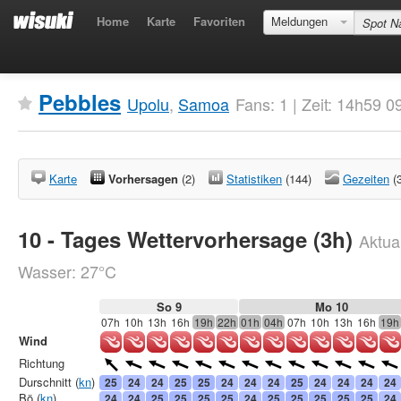
Home
Karte
Favoriten
Meldungen
Pebbles
Upolu
,
Samoa
Fans: 1 | Zeit: 14h59 
Karte
Vorhersagen
(2)
Statistiken
(144)
Gezeiten
(
10 - Tages Wettervorhersage (3h)
Aktual
Wasser: 27°C
So 9
Mo 10
07h
10h
13h
16h
19h
22h
01h
04h
07h
10h
13h
16h
19h
Wind
Richtung
Durschnitt (
kn
)
25
24
24
25
25
24
24
24
25
24
24
24
24
Bö (
kn
)
24
24
25
25
25
25
24
25
25
25
25
25
24