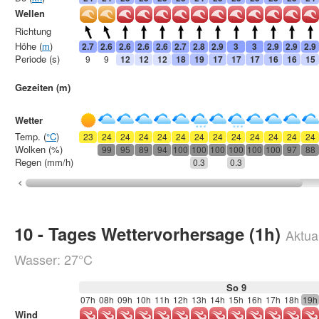
Wellen
Richtung
Höhe (
m
)
2.7
2.6
2.6
2.6
2.6
2.7
2.8
2.9
3
3
2.9
2.9
2.9
Periode (s)
9
9
12
12
12
18
19
17
17
17
16
16
15
Gezeiten (m)
Wetter
Temp. (
°C
)
23
24
24
24
24
24
24
24
24
24
24
24
24
Wolken (%)
99
95
89
94
100
100
100
100
100
100
97
88
Regen (mm/h)
0.3
0.3
10 - Tages Wettervorhersage (1h)
Aktual
Wasser: 27°C
So 9
07h
08h
09h
10h
11h
12h
13h
14h
15h
16h
17h
18h
19h
Wind