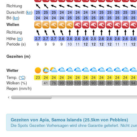
Richtung
Durschnitt (
kn
)
25
25
25
24
24
24
24
24
25
25
25
25
25
Bö (
kn
)
24
24
24
24
25
25
25
25
25
25
25
25
25
Wellen
Richtung
Höhe (
m
)
2.7
2.7
2.7
2.6
2.6
2.6
2.6
2.5
2.6
2.6
2.6
2.6
2.6
Periode (s)
9
9
9
9
10
11
12
12
12
12
11
11
12
Gezeiten (m)
Wetter
Temp. (
°C
)
23
24
24
24
24
24
24
24
24
24
24
24
24
Wolken (%)
41
76
99
100
100
95
90
88
89
90
92
94
Regen (mm/h)
Gezeiten von Apia, Samoa Islands (25.5km von Pebbles)
Die Spots Gezeiten Vorhersagen wird ohne Garantie geliefert. Nicht zu