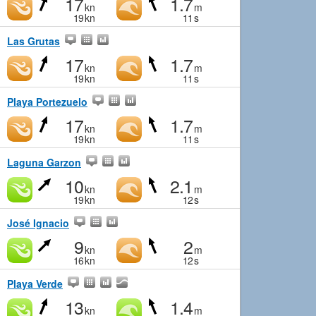
17
1.7
kn
m
19
kn
11
s
Las Grutas
17
1.7
kn
m
19
kn
11
s
Playa Portezuelo
17
1.7
kn
m
19
kn
11
s
Laguna Garzon
10
2.1
kn
m
19
kn
12
s
José Ignacio
9
2
kn
m
16
kn
12
s
Playa Verde
13
1.4
kn
m