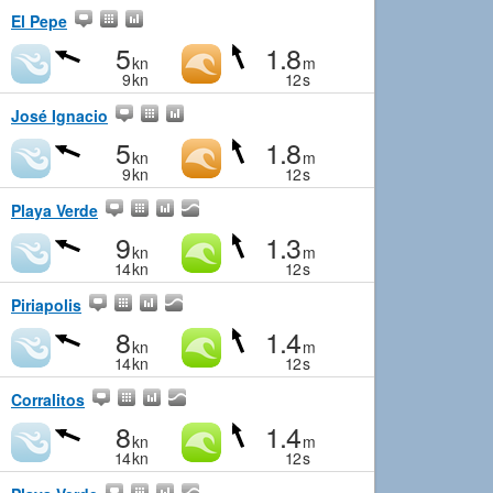
El Pepe
5
1.8
kn
m
9
kn
12
s
José Ignacio
5
1.8
kn
m
9
kn
12
s
Playa Verde
9
1.3
kn
m
14
kn
12
s
Piriapolis
8
1.4
kn
m
14
kn
12
s
Corralitos
8
1.4
kn
m
14
kn
12
s