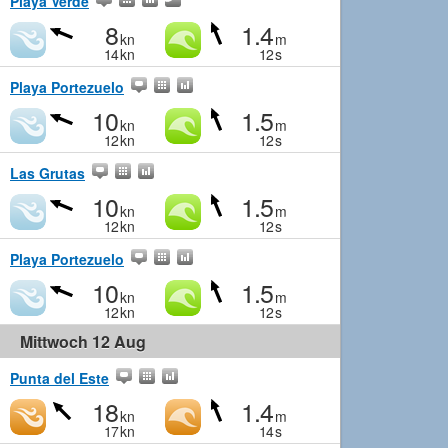
Playa Verde
8
1.4
kn
m
14
kn
12
s
Playa Portezuelo
10
1.5
kn
m
12
kn
12
s
Las Grutas
10
1.5
kn
m
12
kn
12
s
Playa Portezuelo
10
1.5
kn
m
12
kn
12
s
Mittwoch 12 Aug
Punta del Este
18
1.4
kn
m
17
kn
14
s