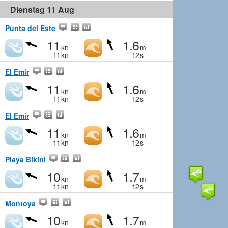
Dienstag 11 Aug
Punta del Este
11
1.6
kn
m
11
kn
12
s
El Emir
11
1.6
kn
m
11
kn
12
s
El Emir
11
1.6
kn
m
11
kn
12
s
Playa Bikini
10
1.7
kn
m
11
kn
12
s
Montoya
10
1.7
kn
m