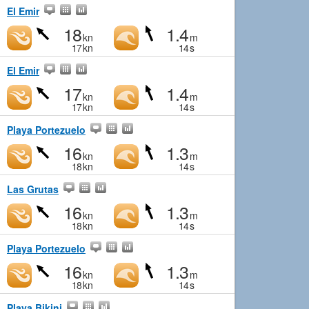
El Emir
18
1.4
kn
m
17
kn
14
s
El Emir
17
1.4
kn
m
17
kn
14
s
Playa Portezuelo
16
1.3
kn
m
18
kn
14
s
Las Grutas
16
1.3
kn
m
18
kn
14
s
Playa Portezuelo
16
1.3
kn
m
18
kn
14
s
Playa Bikini