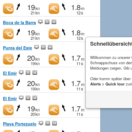
19
1.8
kn
m
21
kn
12
s
Boca de la Barra
19
1.8
kn
m
21
kn
12
s
Schnellübersich
Punta del Este
20
1.7
Willkommen zu unserer Q
kn
m
Schnappschuss von de
19
kn
11
s
Meldungen zeigen. Gib 
El Emir
Oder komm später über
20
1.7
Alerts > Quick tour
zur
kn
m
19
kn
11
s
El Emir
19
1.7
kn
m
20
kn
11
s
Playa Portezuelo