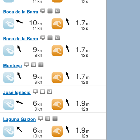
11
kn
12
s
Boca de la Barra
10
1.7
kn
m
11
kn
12
s
Boca de la Barra
9
1.7
kn
m
9
kn
12
s
Montoya
9
1.7
kn
m
9
kn
12
s
José Ignacio
6
1.9
kn
m
9
kn
12
s
Laguna Garzon
6
1.9
kn
m
10
kn
12
s