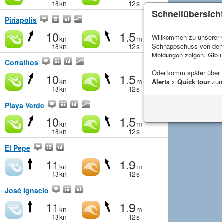
18
kn
12
s
Schnellübersich
Piriapolis
10
1.5
Willkommen zu unserer Q
kn
m
Schnappschuss von de
18
kn
12
s
Meldungen zeigen. Gib 
Corralitos
Oder komm später über
10
1.5
kn
m
Alerts > Quick tour
zur
18
kn
12
s
Playa Verde
10
1.5
kn
m
18
kn
12
s
El Pepe
11
1.9
kn
m
13
kn
12
s
José Ignacio
11
1.9
kn
m
13
kn
12
s