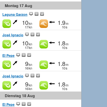
Montag 17 Aug
Laguna Garzon
10
1.9
kn
m
17
kn
10
s
José Ignacio
10
1.8
kn
m
17
kn
10
s
El Pepe
9
1.8
kn
m
16
kn
10
s
José Ignacio
9
1.8
kn
m
16
kn
10
s
Dienstag 18 Aug
El Pepe