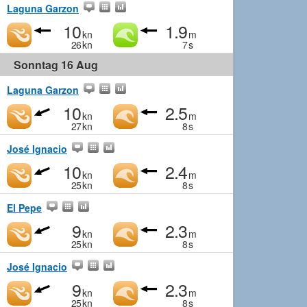
Laguna Garzon
10
1.9
kn
m
26
kn
7
s
Sonntag 16 Aug
Laguna Garzon
10
2.5
kn
m
27
kn
8
s
José Ignacio
10
2.4
kn
m
25
kn
8
s
El Pepe
9
2.3
kn
m
25
kn
8
s
José Ignacio
9
2.3
kn
m
25
kn
8
s