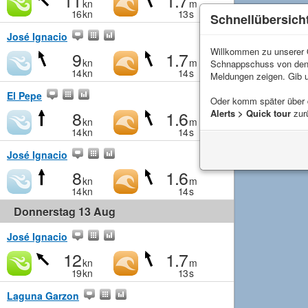
11
1.7
kn
m
16
kn
13
s
Schnellübersich
José Ignacio
Willkommen zu unserer Q
9
1.7
kn
m
Schnappschuss von de
14
kn
14
s
Meldungen zeigen. Gib 
El Pepe
Oder komm später über
8
1.6
Alerts > Quick tour
zur
kn
m
14
kn
14
s
José Ignacio
8
1.6
kn
m
14
kn
14
s
Donnerstag 13 Aug
José Ignacio
12
1.7
kn
m
19
kn
13
s
Laguna Garzon