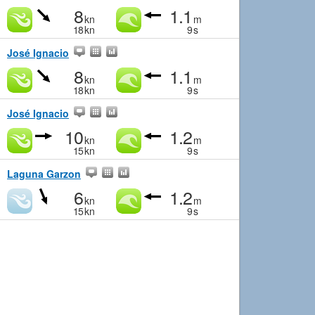
8
1.1
kn
m
18
kn
9
s
José Ignacio
8
1.1
kn
m
18
kn
9
s
José Ignacio
10
1.2
kn
m
15
kn
9
s
Laguna Garzon
6
1.2
kn
m
15
kn
9
s