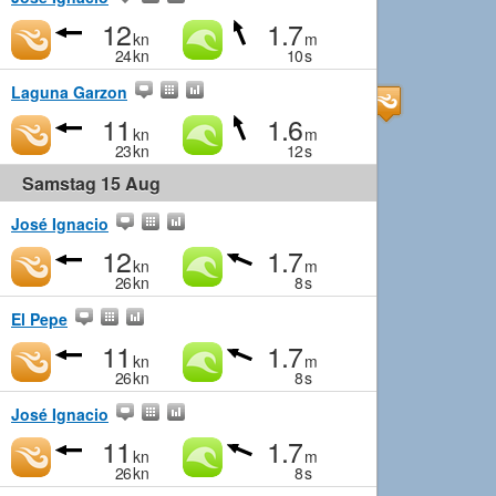
12
1.7
kn
m
24
kn
10
s
Laguna Garzon
11
1.6
kn
m
23
kn
12
s
Samstag 15 Aug
José Ignacio
12
1.7
kn
m
26
kn
8
s
El Pepe
11
1.7
kn
m
26
kn
8
s
José Ignacio
11
1.7
kn
m
26
kn
8
s