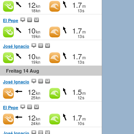
12
1.7
kn
m
18
kn
13
s
El Pepe
10
1.7
kn
m
19
kn
13
s
José Ignacio
10
1.7
kn
m
19
kn
13
s
Freitag 14 Aug
José Ignacio
12
1.5
kn
m
25
kn
12
s
El Pepe
12
1.7
kn
m
24
kn
10
s
José Ignacio