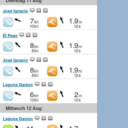
Dienstag 11 Aug
José Ignacio
7
1.9
kn
m
10
kn
12
s
El Pepe
8
1.9
kn
m
8
kn
12
s
José Ignacio
8
1.9
kn
m
8
kn
12
s
Laguna Garzon
6
2
kn
m
10
kn
12
s
Mittwoch 12 Aug
Laguna Garzon