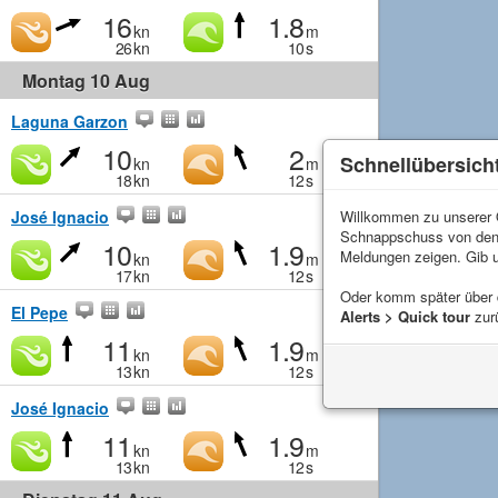
16
1.8
kn
m
26
kn
10
s
Montag 10 Aug
Laguna Garzon
10
2
Schnellübersich
kn
m
18
kn
12
s
José Ignacio
Willkommen zu unserer Q
Schnappschuss von de
10
1.9
Meldungen zeigen. Gib 
kn
m
17
kn
12
s
Oder komm später über
El Pepe
Alerts > Quick tour
zur
11
1.9
kn
m
13
kn
12
s
José Ignacio
11
1.9
kn
m
13
kn
12
s