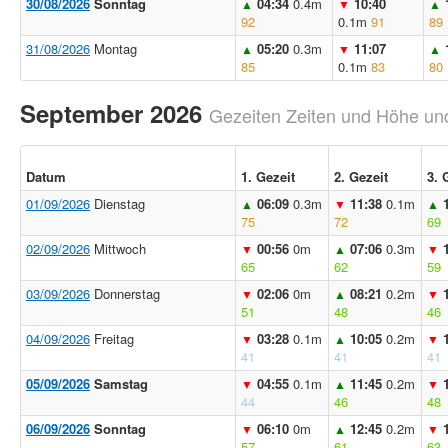
30/08/2026
Sonntag
04:34
0.4m
10:40
▲
▼
▲
92
0.1m
91
89
31/08/2026
Montag
05:20
0.3m
11:07
▲
▼
▲
85
0.1m
83
80
September 2026
Gezeiten Zeiten und Höhe und
Datum
1. Gezeit
2. Gezeit
3. 
01/09/2026
Dienstag
06:09
0.3m
11:38
0.1m
▲
▼
▲
75
72
69
02/09/2026
Mittwoch
00:56
0m
07:06
0.3m
▼
▲
▼
65
62
59
03/09/2026
Donnerstag
02:06
0m
08:21
0.2m
▼
▲
▼
51
48
46
04/09/2026
Freitag
03:28
0.1m
10:05
0.2m
▼
▲
▼
41
41
41
05/09/2026
Samstag
04:55
0.1m
11:45
0.2m
▼
▲
▼
44
46
48
06/09/2026
Sonntag
06:10
0m
12:45
0.2m
▼
▲
▼
57
61
63