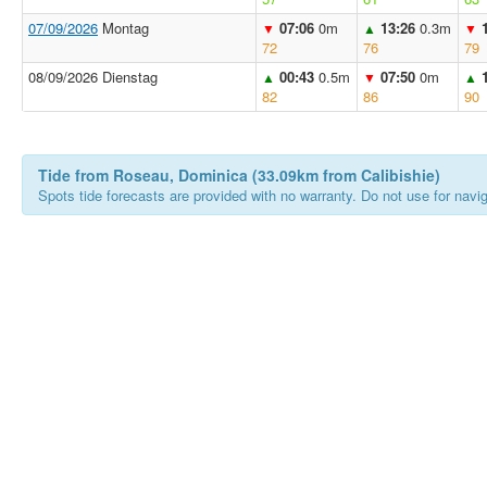
07/09/2026
Montag
07:06
0m
13:26
0.3m
▼
▲
▼
72
76
79
08/09/2026 Dienstag
00:43
0.5m
07:50
0m
▲
▼
▲
82
86
90
Tide from Roseau, Dominica (33.09km from Calibishie)
Spots tide forecasts are provided with no warranty. Do not use for naviga