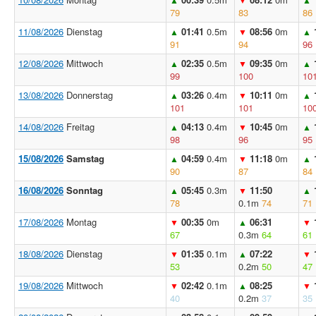
79
83
86
11/08/2026
Dienstag
01:41
0.5m
08:56
0m
▲
▼
▲
91
94
96
12/08/2026
Mittwoch
02:35
0.5m
09:35
0m
▲
▼
▲
99
100
10
13/08/2026
Donnerstag
03:26
0.4m
10:11
0m
▲
▼
▲
101
101
10
14/08/2026
Freitag
04:13
0.4m
10:45
0m
▲
▼
▲
98
96
95
15/08/2026
Samstag
04:59
0.4m
11:18
0m
▲
▼
▲
90
87
84
16/08/2026
Sonntag
05:45
0.3m
11:50
▲
▼
▲
78
0.1m
74
71
17/08/2026
Montag
00:35
0m
06:31
▼
▲
▼
67
0.3m
64
61
18/08/2026
Dienstag
01:35
0.1m
07:22
▼
▲
▼
53
0.2m
50
47
19/08/2026
Mittwoch
02:42
0.1m
08:25
▼
▲
▼
40
0.2m
37
35