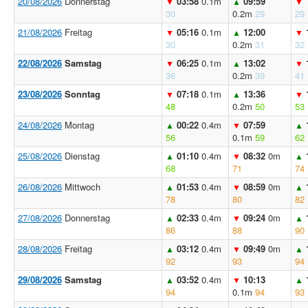
20/08/2026
Donnerstag
03:58
0.1m
09:59
▼
▲
▼
30
0.2m
29
29
21/08/2026
Freitag
05:16
0.1m
12:00
▼
▲
▼
30
0.2m
31
32
22/08/2026
Samstag
06:25
0.1m
13:02
▼
▲
▼
36
0.2m
39
41
23/08/2026
Sonntag
07:18
0.1m
13:36
▼
▲
▼
48
0.2m
50
53
24/08/2026
Montag
00:22
0.4m
07:59
▲
▼
▲
56
0.1m
59
62
25/08/2026
Dienstag
01:10
0.4m
08:32
0m
▲
▼
▲
68
71
74
26/08/2026
Mittwoch
01:53
0.4m
08:59
0m
▲
▼
▲
78
80
82
27/08/2026
Donnerstag
02:33
0.4m
09:24
0m
▲
▼
▲
86
88
90
28/08/2026
Freitag
03:12
0.4m
09:49
0m
▲
▼
▲
92
93
94
29/08/2026
Samstag
03:52
0.4m
10:13
▲
▼
▲
94
0.1m
94
93