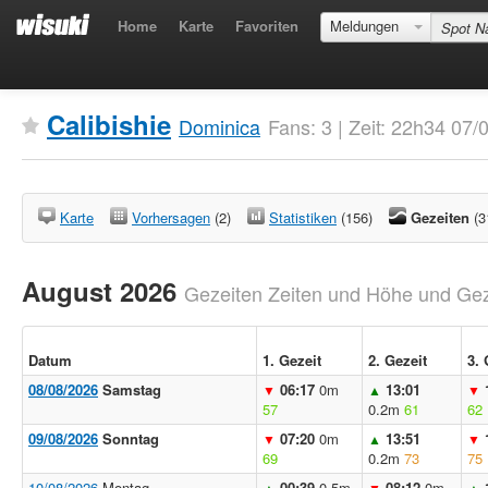
Home
Karte
Favoriten
Meldungen
Calibishie
Dominica
Fans: 3 | Zeit: 22h34 07
Karte
Vorhersagen
(2)
Statistiken
(156)
Gezeiten
(3
August 2026
Gezeiten Zeiten und Höhe und Geze
Datum
1. Gezeit
2. Gezeit
3. 
08/08/2026
Samstag
06:17
0m
13:01
▼
▲
▼
57
0.2m
61
62
09/08/2026
Sonntag
07:20
0m
13:51
▼
▲
▼
69
0.2m
73
75
10/08/2026
Montag
00:39
0.5m
08:12
0m
▲
▼
▲