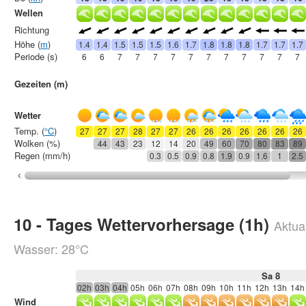
Wellen
Richtung
Höhe (
m
)
1.4
1.4
1.5
1.5
1.5
1.6
1.7
1.8
1.8
1.8
1.7
1.7
1.7
Periode (s)
6
6
7
7
7
7
7
7
7
7
7
7
7
Gezeiten (m)
Wetter
Temp. (
°C
)
27
27
27
28
27
27
26
26
26
26
26
26
26
Wolken (%)
44
43
23
12
14
20
49
60
70
80
83
89
Regen (mm/h)
0.3
0.5
0.9
0.8
1.9
0.9
1.6
1
2.5
10 - Tages Wettervorhersage (1h)
Aktual
Wasser: 28°C
Sa 8
02h
03h
04h
05h
06h
07h
08h
09h
10h
11h
12h
13h
14h
Wind