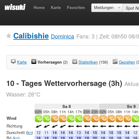
Home
Karte
Favoriten
Meldungen
Calibishie
Dominica
Fans: 3 | Zeit: 08h50 08
Karte
Vorhersagen
(2)
Statistiken
(156)
Gezeiten
(
10 - Tages Wettervorhersage (3h)
Aktual
Wasser: 28°C
Sa 8
So 9
02h
05h
08h
11h
14h
17h
20h
23h
02h
05h
08h
11h
14h
Wind
Richtung
Durschnitt (
kn
)
12
11
14
14
14
13
14
15
14
15
15
14
12
Bö (
kn
)
18
18
19
19
18
19
19
20
18
18
18
18
16