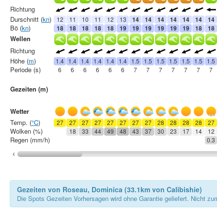
Richtung
Durschnitt (
kn
)
12
11
10
11
12
13
14
14
14
14
14
14
14
Bö (
kn
)
18
18
18
18
18
19
19
19
19
19
19
18
18
Wellen
Richtung
Höhe (
m
)
1.4
1.4
1.4
1.4
1.4
1.4
1.5
1.5
1.5
1.5
1.5
1.5
1.5
Periode (s)
6
6
6
6
6
6
7
7
7
7
7
7
7
Gezeiten (m)
Wetter
Temp. (
°C
)
27
27
27
27
27
27
27
27
28
28
28
28
27
Wolken (%)
18
33
44
49
48
43
37
30
23
17
14
12
Regen (mm/h)
0.3
Gezeiten von Roseau, Dominica (33.1km von Calibishie)
Die Spots Gezeiten Vorhersagen wird ohne Garantie geliefert. Nicht zu