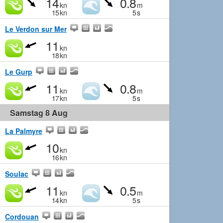
14
0.8
kn
m
15
kn
5
s
Le Verdon sur Mer
11
kn
18
kn
Le Gurp
11
0.8
kn
m
17
kn
5
s
Samstag 8 Aug
La Palmyre
10
kn
16
kn
Soulac
11
0.5
kn
m
14
kn
5
s
Cordouan