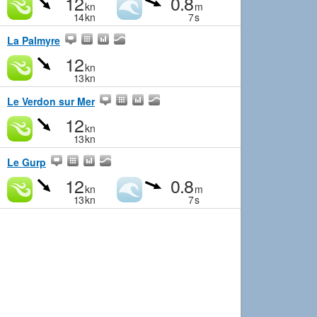
12
0.8
kn
m
14
kn
7
s
La Palmyre
12
kn
13
kn
Le Verdon sur Mer
12
kn
13
kn
Le Gurp
12
0.8
kn
m
13
kn
7
s