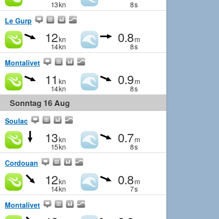
13
kn
8
s
Le Gurp
12
0.8
kn
m
14
kn
8
s
Montalivet
11
0.9
kn
m
14
kn
8
s
Sonntag 16 Aug
Soulac
13
0.7
kn
m
15
kn
8
s
Cordouan
12
0.8
kn
m
14
kn
7
s
Montalivet