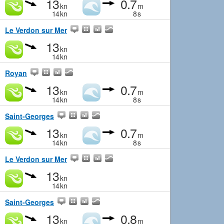
13
0.7
kn
m
14
kn
8
s
Le Verdon sur Mer
13
kn
14
kn
Royan
13
0.7
kn
m
14
kn
8
s
Saint-Georges
13
0.7
kn
m
14
kn
8
s
Le Verdon sur Mer
13
kn
14
kn
Saint-Georges
13
0.8
kn
m