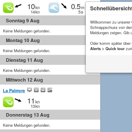
10
0.5
Schnellübersich
kn
m
14
kn
5
s
Sonntag 9 Aug
Willkommen zu unserer Q
Schnappschuss von de
Keine Meldungen gefunden.
Meldungen zeigen. Gib 
Montag 10 Aug
Oder komm später über
Alerts > Quick tour
zur
Keine Meldungen gefunden.
Dienstag 11 Aug
Keine Meldungen gefunden.
Mittwoch 12 Aug
La Palmyre
11
kn
13
kn
Donnerstag 13 Aug
Keine Meldungen gefunden.