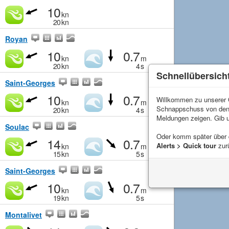
10
kn
20
kn
Royan
10
0.7
kn
m
20
kn
4
s
Schnellübersich
Saint-Georges
10
0.7
Willkommen zu unserer Q
kn
m
Schnappschuss von de
20
kn
4
s
Meldungen zeigen. Gib 
Soulac
Oder komm später über
14
0.7
Alerts > Quick tour
zur
kn
m
15
kn
5
s
Saint-Georges
10
0.7
kn
m
19
kn
5
s
Montalivet