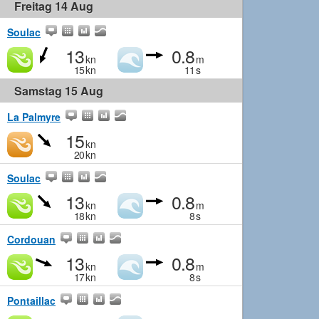
Freitag 14 Aug
Soulac
13
0.8
kn
m
15
kn
11
s
Samstag 15 Aug
La Palmyre
15
kn
20
kn
Soulac
13
0.8
kn
m
18
kn
8
s
Cordouan
13
0.8
kn
m
17
kn
8
s
Pontaillac