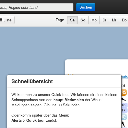
Suchen
Tage
Liste
Sa
So
Mo
Di
Mi
Do
Playa de los Pocitos
Vorh
Schnellübersicht
Schnellübersicht
Sa
So
Mo
Di
Wind
Willkommen zu unserer Quick tour. Wir können dir einen kleinen
Willkommen zu unserer Quick tour. Wir können dir einen kleinen
Schnappschuss von den
Schnappschuss von den
haupt Merkmalen
haupt Merkmalen
der Wisuki
der Wisuki
Richtung
Meldungen zeigen. Gib uns 30 Sekunden.
Meldungen zeigen. Gib uns 30 Sekunden.
Durschnitt (
kn
)
21
20
15
16
Bö (
kn
)
27
22
15
17
Oder komm später über das Menü:
Oder komm später über das Menü:
Wellen
Alerts > Quick tour
Alerts > Quick tour
zurück
zurück
Richtung