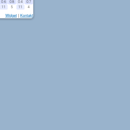
0.6
0.8
0.4
0.7
11
5
11
4
Widget
|
Kontakt