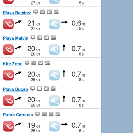
27
kn
5
s
Playa Ramírez
21
0.6
kn
m
27
kn
5
s
Playa Malvin
20
0.7
kn
m
26
kn
8
s
Kite Zone
20
0.7
kn
m
26
kn
8
s
Playa Buceo
20
0.7
kn
m
26
kn
8
s
Punta Carretas
19
0.7
kn
m
26
kn
6
s