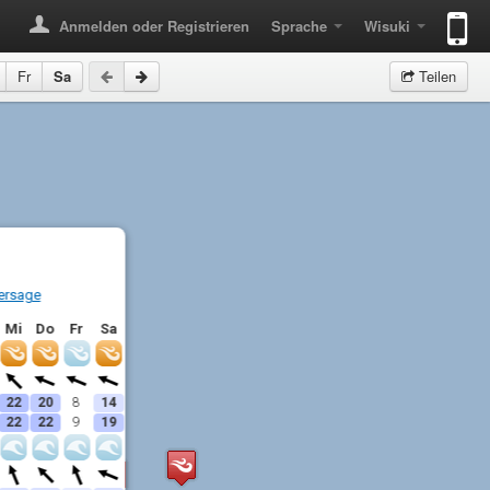
Anmelden oder Registrieren
Sprache
Wisuki
Fr
Sa
Teilen
ersage
Mi
Do
Fr
Sa
22
20
8
14
22
22
9
19