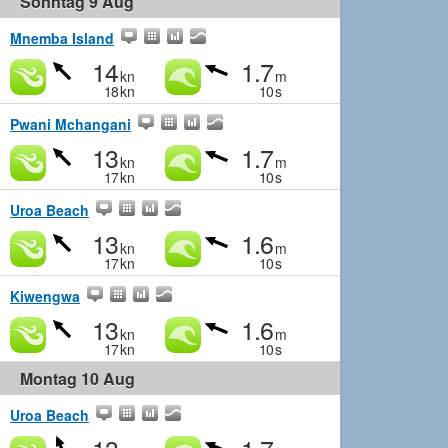
Sonntag 9 Aug
Mnemba Island
14
1.7
kn
m
18
kn
10
s
Pwani Mchangani
13
1.7
kn
m
17
kn
10
s
Uroa Beach
13
1.6
kn
m
17
kn
10
s
Kiwengwa
13
1.6
kn
m
17
kn
10
s
Montag 10 Aug
Uroa Beach