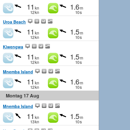
11
1.6
kn
m
12
kn
10
s
Uroa Beach
11
1.5
kn
m
12
kn
10
s
Kiwengwa
11
1.5
kn
m
12
kn
10
s
Mnemba Island
11
1.6
kn
m
12
kn
10
s
Montag 17 Aug
Mnemba Island
11
1.5
kn
m
13
kn
10
s