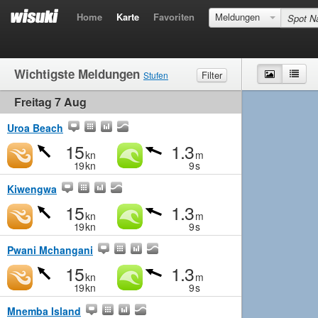
Home
Karte
Favoriten
Meldungen
Wichtigste Meldungen
Karte
List
Filter
Stufen
Freitag 7 Aug
Wind
Marginal
Leicht
MIttel
Stark
Wellen
Marginal
Klein
MIttel
Gross
Uroa Beach
15
1.3
kn
m
19
kn
9
s
Kiwengwa
15
1.3
kn
m
19
kn
9
s
Pwani Mchangani
15
1.3
kn
m
19
kn
9
s
Mnemba Island