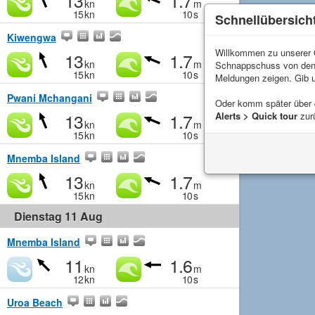
13
1.7
kn
m
15
kn
10
s
Schnellübersich
Kiwengwa
Willkommen zu unserer Q
13
1.7
kn
m
Schnappschuss von de
15
kn
10
s
Meldungen zeigen. Gib 
Pwani Mchangani
Oder komm später über
13
1.7
Alerts > Quick tour
zur
kn
m
15
kn
10
s
Mnemba Island
13
1.7
kn
m
15
kn
10
s
Dienstag 11 Aug
Mnemba Island
11
1.6
kn
m
12
kn
10
s
Uroa Beach