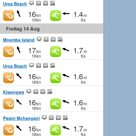
Uroa Beach
16
1.4
kn
m
19
kn
9
s
Freitag 14 Aug
Mnemba Island
17
1.7
kn
m
19
kn
9
s
Uroa Beach
16
1.6
kn
m
18
kn
9
s
Kiwengwa
16
1.6
kn
m
18
kn
9
s
Pwani Mchangani
16
1.7
kn
m
18
kn
9
s