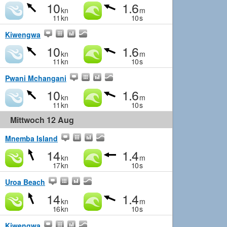
10
1.6
kn
m
11
kn
10
s
Kiwengwa
10
1.6
kn
m
11
kn
10
s
Pwani Mchangani
10
1.6
kn
m
11
kn
10
s
Mittwoch 12 Aug
Mnemba Island
14
1.4
kn
m
17
kn
10
s
Uroa Beach
14
1.4
kn
m
16
kn
10
s
Kiwengwa