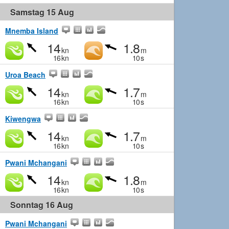
Samstag 15 Aug
Mnemba Island
14
1.8
kn
m
16
kn
10
s
Uroa Beach
14
1.7
kn
m
16
kn
10
s
Kiwengwa
14
1.7
kn
m
16
kn
10
s
Pwani Mchangani
14
1.8
kn
m
16
kn
10
s
Sonntag 16 Aug
Pwani Mchangani