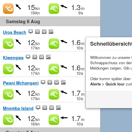
15
1.3
kn
m
19
kn
9
s
Samstag 8 Aug
Uroa Beach
12
1.6
Schnellübersich
kn
m
17
kn
10
s
Kiwengwa
Willkommen zu unserer Q
Schnappschuss von de
12
1.6
Meldungen zeigen. Gib 
kn
m
17
kn
10
s
Oder komm später über
Pwani Mchangani
Alerts > Quick tour
zur
12
1.7
kn
m
17
kn
10
s
Mnemba Island
12
1.7
kn
m
16
kn
10
s