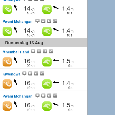
14
1.4
kn
m
16
kn
10
s
Pwani Mchangani
14
1.4
kn
m
16
kn
10
s
Donnerstag 13 Aug
Mnemba Island
16
1.5
kn
m
20
kn
9
s
Kiwengwa
16
1.4
kn
m
19
kn
9
s
Pwani Mchangani
16
1.5
kn
m
19
kn
9
s