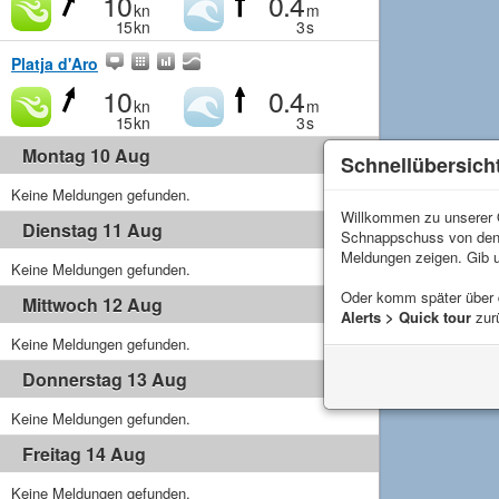
10
0.4
kn
m
15
kn
3
s
Platja d'Aro
10
0.4
kn
m
15
kn
3
s
Montag 10 Aug
Schnellübersich
Keine Meldungen gefunden.
Willkommen zu unserer Q
Dienstag 11 Aug
Schnappschuss von de
Meldungen zeigen. Gib 
Keine Meldungen gefunden.
Oder komm später über
Mittwoch 12 Aug
Alerts > Quick tour
zur
Keine Meldungen gefunden.
Donnerstag 13 Aug
Keine Meldungen gefunden.
Freitag 14 Aug
Keine Meldungen gefunden.