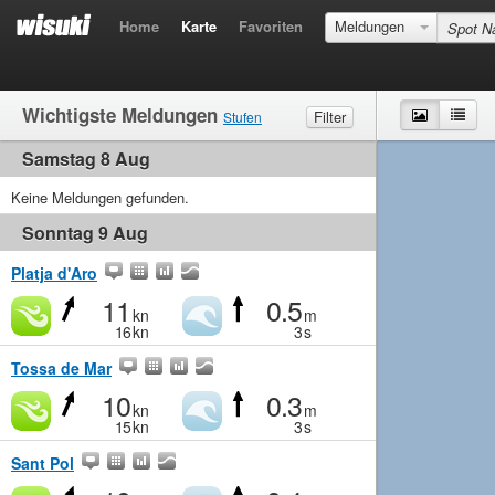
Home
Karte
Favoriten
Meldungen
Wichtigste Meldungen
Karte
List
Filter
Stufen
Samstag 8 Aug
Wind
Marginal
Leicht
MIttel
Stark
Wellen
Keine Meldungen gefunden.
Marginal
Klein
MIttel
Gross
Sonntag 9 Aug
Platja d'Aro
11
0.5
kn
m
16
kn
3
s
Tossa de Mar
10
0.3
kn
m
15
kn
3
s
Sant Pol