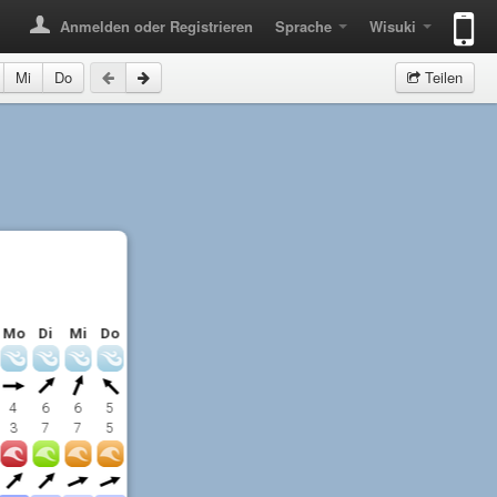
Anmelden oder Registrieren
Sprache
Wisuki
Mi
Do
Teilen
Mo
Di
Mi
Do
4
6
6
5
3
7
7
5