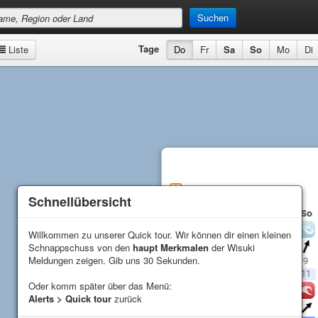
Suchen
Tage
Liste
Do
Fr
Sa
So
Mo
Di
Pichilemu
Vorhersage
Schnellübersicht
Schnellübersicht
Do
Fr
Sa
So
Wind
Willkommen zu unserer Quick tour. Wir können dir einen kleinen
Willkommen zu unserer Quick tour. Wir können dir einen kleinen
Schnappschuss von den
Schnappschuss von den
haupt Merkmalen
haupt Merkmalen
der Wisuki
der Wisuki
Richtung
Meldungen zeigen. Gib uns 30 Sekunden.
Meldungen zeigen. Gib uns 30 Sekunden.
Durschnitt (
kn
)
8
6
5
9
Bö (
kn
)
12
10
7
11
Oder komm später über das Menü:
Oder komm später über das Menü:
Wellen
Alerts > Quick tour
Alerts > Quick tour
zurück
zurück
Richtung