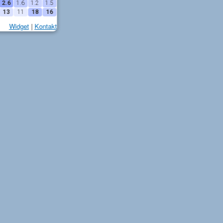
2.6
1.6
1.2
1.5
13
11
18
16
Widget
|
Kontakt