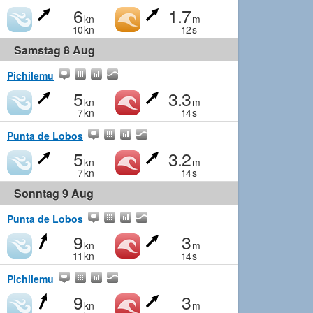
6
1.7
kn
m
10
kn
12
s
Samstag 8 Aug
Pichilemu
5
3.3
kn
m
7
kn
14
s
Punta de Lobos
5
3.2
kn
m
7
kn
14
s
Sonntag 9 Aug
Punta de Lobos
9
3
kn
m
11
kn
14
s
Pichilemu
9
3
kn
m