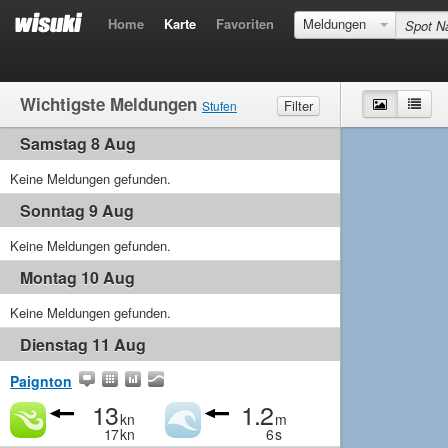
Home
Karte
Favoriten
Meldungen
Wichtigste Meldungen
Karte
List
Filter
Stufen
Samstag 8 Aug
Wind
Marginal
Leicht
MIttel
Stark
Wellen
Keine Meldungen gefunden.
Marginal
Klein
MIttel
Gross
Sonntag 9 Aug
Keine Meldungen gefunden.
Montag 10 Aug
Keine Meldungen gefunden.
Dienstag 11 Aug
Paignton
13
1.2
kn
m
17
kn
6
s