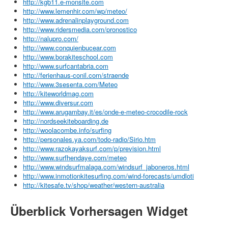
http://kgb11.e-monsite.com
http://www.lemenhir.com/wp/meteo/
http://www.adrenalinplayground.com
http://www.ridersmedia.com/pronostico
http://nalupro.com/
http://www.conquienbucear.com
http://www.borakiteschool.com
http://www.surfcantabria.com
http://ferienhaus-conil.com/straende
http://www.3sesenta.com/Meteo
http://kiteworldmag.com
http://www.diversur.com
http://www.arugambay.it/es/onde-e-meteo-crocodile-rock
http://nordseekiteboarding.de
http://woolacombe.info/surfing
http://personales.ya.com/todo-radio/Sirio.htm
http://www.razokayaksurf.com/p/prevision.html
http://www.surfhendaye.com/meteo
http://www.windsurfmalaga.com/windsurf_jaboneros.html
http://www.inmotionkitesurfing.com/wind-forecasts/umdloti
http://kitesafe.tv/shop/weather/western-australia
Überblick Vorhersagen Widget