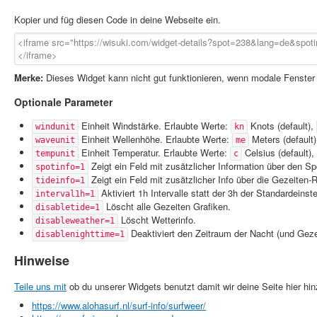
Kopier und füg diesen Code in deine Webseite ein.
Merke:
Dieses Widget kann nicht gut funktionieren, wenn modale Fenste
Optionale Parameter
Einheit Windstärke. Erlaubte Werte:
Knots (default),
windunit
kn
Einheit Wellenhöhe. Erlaubte Werte:
Meters (default
waveunit
me
Einheit Temperatur. Erlaubte Werte:
Celsius (default),
tempunit
c
Zeigt ein Feld mit zusätzlicher Information über den Sp
spotinfo=1
Zeigt ein Feld mit zusätzlicher Info über die Gezeiten-
tideinfo=1
Aktiviert 1h Intervalle statt der 3h der Standardeinste
interval1h=1
Löscht alle Gezeiten Grafiken.
disabletide=1
Löscht Wetterinfo.
disableweather=1
Deaktiviert den Zeitraum der Nacht (und Gezei
disablenighttime=1
Hinweise
Teile uns mit
ob du unserer Widgets benutzt damit wir deine Seite hier hi
https://www.alohasurf.nl/surf-info/surfweer/