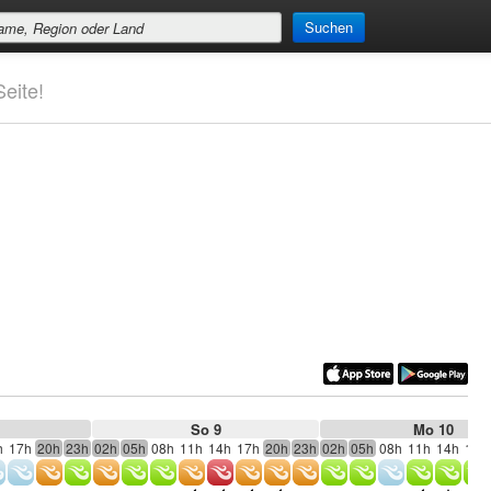
Suchen
eite!