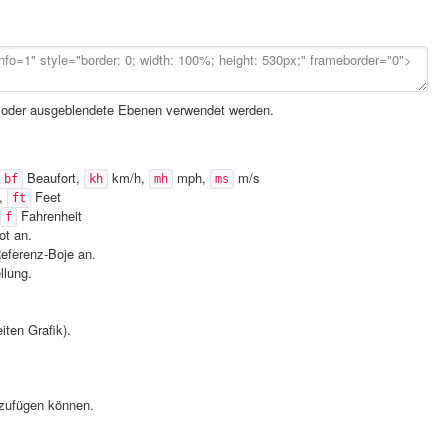
r oder ausgeblendete Ebenen verwendet werden.
Beaufort,
km/h,
mph,
m/s
bf
kh
mh
ms
),
Feet
ft
Fahrenheit
f
ot an.
Referenz-Boje an.
llung.
ten Grafik).
nzufügen können.