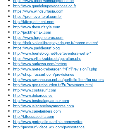
https://www.ferienwohnungsonne.de
http://www.guadeloupevacancesloc.fr
https://www.windsurfasia.com
https://promovelitoral.com.br
http://kitexperiment.com
http://www.thesurfstyle.com
http://jackthemax.com
https://www.furgoneteros.com
https://hak.voileslibrespaysdauge.fr/maree-meteo/
https://www.paddlesurf.blog
http://www.fuerteblog.net/fuerteventura-wetter/
https://www.villa-krabbe.de/gezeiten.php
http://www.surkawa.com/meteo/
http://www.meteo-trebeurden.fr/Fr/PrevisionFr.php
http://shop.frussurf.com/previsiones
http://www.swanhouse.net.au/portfolio-item/for-surfers
http://www.gite-trebeurden.fr/Fr/Previsions.html
http://www.costasurf.com
http://www.debarcos.es
http://www.bestcalaguastour.com
http://www.islacanelaayamonte.com
http://www.canelariders.com
http://kiteessaouira.com
http://www.portopollo-sardinia.com/wetter
http://jacosurfvideos.wix.com/jsvcostarica