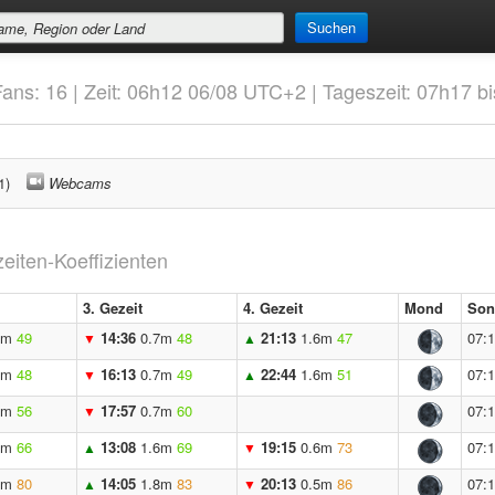
Suchen
Fans: 16 | Zeit: 06h12 06/08 UTC+2 | Tageszeit: 07h17 b
1)
Webcams
iten-Koeffizienten
3. Gezeit
4. Gezeit
Mond
Son
5m
49
14:36
0.7m
48
21:13
1.6m
47
07:
▼
▲
5m
48
16:13
0.7m
49
22:44
1.6m
51
07:
▼
▲
5m
56
17:57
0.7m
60
07:
▼
6m
66
13:08
1.6m
69
19:15
0.6m
73
07:
▲
▼
4m
80
14:05
1.8m
83
20:13
0.5m
86
07:
▲
▼