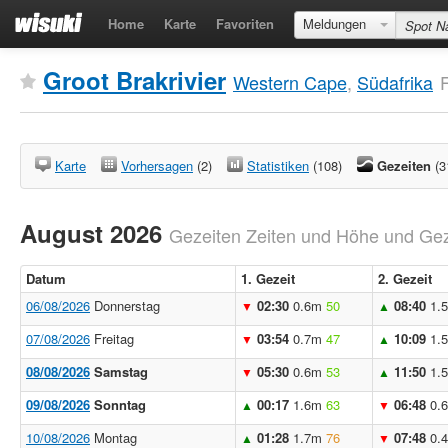
Home
Karte
Favoriten
Meldungen
Groot Brakrivier
Western Cape
,
Südafrika
Karte
Vorhersagen
(2)
Statistiken
(108)
Gezeiten
(3
August 2026
Gezeiten Zeiten und Höhe und Geze
Datum
1. Gezeit
2. Gezeit
06/08/2026
Donnerstag
02:30
0.6m
50
08:40
1.
▼
▲
07/08/2026
Freitag
03:54
0.7m
47
10:09
1.
▼
▲
08/08/2026
Samstag
05:30
0.6m
53
11:50
1.
▼
▲
09/08/2026
Sonntag
00:17
1.6m
63
06:48
0.
▲
▼
10/08/2026
Montag
01:28
1.7m
76
07:48
0.
▲
▼