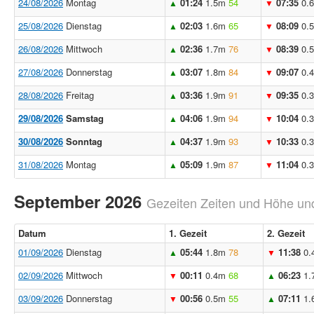
24/08/2026
Montag
01:24
1.5m
54
07:35
0.
▲
▼
25/08/2026
Dienstag
02:03
1.6m
65
08:09
0.
▲
▼
26/08/2026
Mittwoch
02:36
1.7m
76
08:39
0.
▲
▼
27/08/2026
Donnerstag
03:07
1.8m
84
09:07
0.
▲
▼
28/08/2026
Freitag
03:36
1.9m
91
09:35
0.
▲
▼
29/08/2026
Samstag
04:06
1.9m
94
10:04
0.
▲
▼
30/08/2026
Sonntag
04:37
1.9m
93
10:33
0.
▲
▼
31/08/2026
Montag
05:09
1.9m
87
11:04
0.
▲
▼
September 2026
Gezeiten Zeiten und Höhe und
Datum
1. Gezeit
2. Gezeit
01/09/2026
Dienstag
05:44
1.8m
78
11:38
0.
▲
▼
02/09/2026
Mittwoch
00:11
0.4m
68
06:23
1.
▼
▲
03/09/2026
Donnerstag
00:56
0.5m
55
07:11
1.
▼
▲