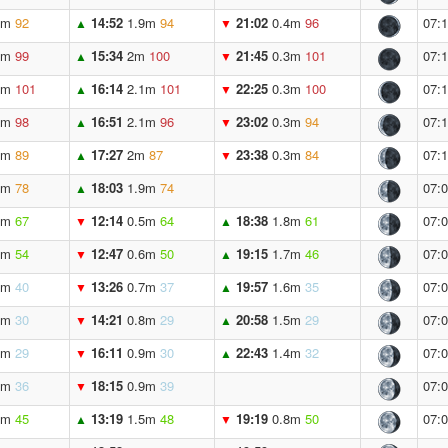
3m
92
14:52
1.9m
94
21:02
0.4m
96
07:
▲
▼
3m
99
15:34
2m
100
21:45
0.3m
101
07:
▲
▼
2m
101
16:14
2.1m
101
22:25
0.3m
100
07:
▲
▼
2m
98
16:51
2.1m
96
23:02
0.3m
94
07:
▲
▼
3m
89
17:27
2m
87
23:38
0.3m
84
07:
▲
▼
4m
78
18:03
1.9m
74
07:
▲
7m
67
12:14
0.5m
64
18:38
1.8m
61
07:
▼
▲
6m
54
12:47
0.6m
50
19:15
1.7m
46
07:
▼
▲
5m
40
13:26
0.7m
37
19:57
1.6m
35
07:
▼
▲
4m
30
14:21
0.8m
29
20:58
1.5m
29
07:
▼
▲
3m
29
16:11
0.9m
30
22:43
1.4m
32
07:
▼
▲
4m
36
18:15
0.9m
39
07:
▼
7m
45
13:19
1.5m
48
19:19
0.8m
50
07:
▲
▼