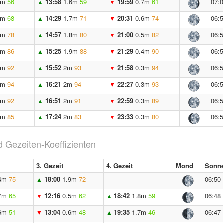
6m
56
13:58
1.6m
59
19:59
0.7m
61
07:
▲
▼
5m
68
14:29
1.7m
71
20:31
0.6m
74
06:
▲
▼
5m
78
14:57
1.8m
80
21:00
0.5m
82
06:
▲
▼
4m
86
15:25
1.9m
88
21:29
0.4m
90
06:
▲
▼
3m
92
15:52
2m
93
21:58
0.3m
94
06:
▲
▼
3m
94
16:21
2m
94
22:27
0.3m
93
06:
▲
▼
3m
92
16:51
2m
91
22:59
0.3m
89
06:
▲
▼
3m
85
17:24
2m
83
23:33
0.3m
80
06:
▲
▼
 Gezeiten-Koeffizienten
3. Gezeit
4. Gezeit
Mond
Sonne
4m
75
18:00
1.9m
72
06:50
▲
7m
65
12:16
0.5m
62
18:42
1.8m
59
06:48
▼
▲
6m
51
13:04
0.6m
48
19:35
1.7m
46
06:47
▼
▲