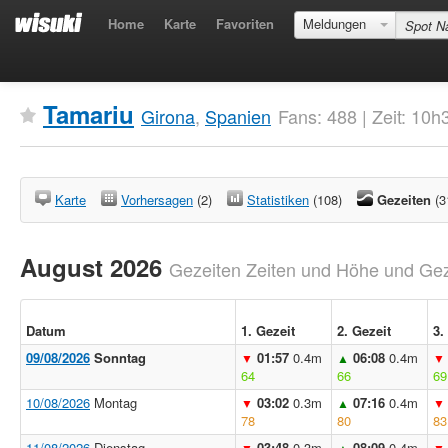
Home
Karte
Favoriten
Meldungen
Tamariu
Girona
,
Spanien
Fans: 488 | Zeit: 10
Karte
Vorhersagen
(2)
Statistiken
(108)
Gezeiten
(3
August 2026
Gezeiten Zeiten und Höhe und Geze
Datum
1. Gezeit
2. Gezeit
3.
09/08/2026
Sonntag
01:57
0.4m
06:08
0.4m
▼
▲
▼
64
66
69
10/08/2026
Montag
03:02
0.3m
07:16
0.4m
▼
▲
▼
78
80
83
11/08/2026
Dienstag
03:48
0.3m
08:09
0.4m
▼
▲
▼