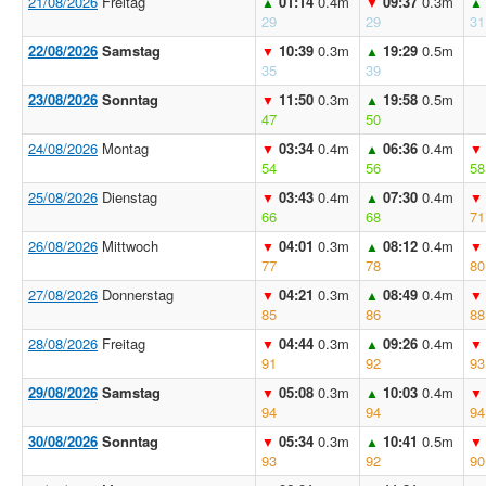
21/08/2026
Freitag
01:14
0.4m
09:37
0.3m
▲
▼
▲
29
29
31
22/08/2026
Samstag
10:39
0.3m
19:29
0.5m
▼
▲
35
39
23/08/2026
Sonntag
11:50
0.3m
19:58
0.5m
▼
▲
47
50
24/08/2026
Montag
03:34
0.4m
06:36
0.4m
▼
▲
▼
54
56
58
25/08/2026
Dienstag
03:43
0.4m
07:30
0.4m
▼
▲
▼
66
68
71
26/08/2026
Mittwoch
04:01
0.3m
08:12
0.4m
▼
▲
▼
77
78
80
27/08/2026
Donnerstag
04:21
0.3m
08:49
0.4m
▼
▲
▼
85
86
88
28/08/2026
Freitag
04:44
0.3m
09:26
0.4m
▼
▲
▼
91
92
93
29/08/2026
Samstag
05:08
0.3m
10:03
0.4m
▼
▲
▼
94
94
94
30/08/2026
Sonntag
05:34
0.3m
10:41
0.5m
▼
▲
▼
93
92
90