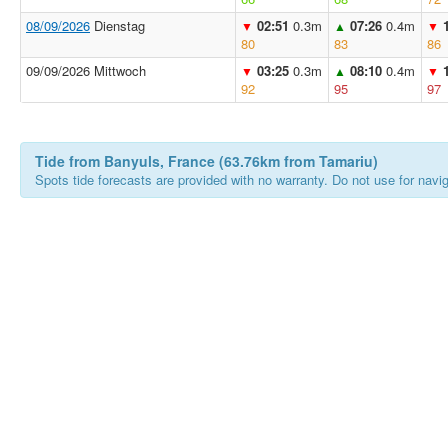
08/09/2026
Dienstag
02:51
0.3m
07:26
0.4m
▼
▲
▼
80
83
86
09/09/2026 Mittwoch
03:25
0.3m
08:10
0.4m
▼
▲
▼
92
95
97
Tide from Banyuls, France (63.76km from Tamariu)
Spots tide forecasts are provided with no warranty. Do not use for naviga