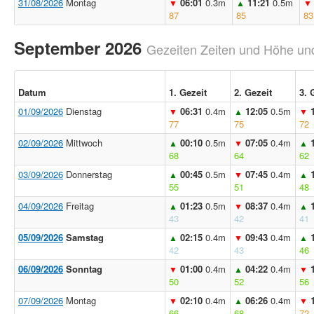
31/08/2026
Montag
06:01
0.3m
11:21
0.5m
▼
▲
▼
87
85
83
September 2026
Gezeiten Zeiten und Höhe und
Datum
1. Gezeit
2. Gezeit
3. 
01/09/2026
Dienstag
06:31
0.4m
12:05
0.5m
▼
▲
▼
77
75
72
02/09/2026
Mittwoch
00:10
0.5m
07:05
0.4m
▲
▼
▲
68
64
62
03/09/2026
Donnerstag
00:45
0.5m
07:45
0.4m
▲
▼
▲
55
51
48
04/09/2026
Freitag
01:23
0.5m
08:37
0.4m
▲
▼
▲
43
42
41
05/09/2026
Samstag
02:15
0.4m
09:43
0.4m
▲
▼
▲
42
43
46
06/09/2026
Sonntag
01:00
0.4m
04:22
0.4m
▼
▲
▼
50
52
56
07/09/2026
Montag
02:10
0.4m
06:26
0.4m
▼
▲
▼
66
68
72