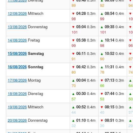
89
92
94
12/08/2026
Mittwoch
04:28
0.3m
08:54
0.4m
▼
▲
▼
98
99
10
13/08/2026
Donnerstag
05:04
0.3m
09:35
0.4m
▼
▲
▼
101
101
10
14/08/2026
Freitag
05:38
0.3m
10:14
0.4m
▼
▲
▼
99
98
96
15/08/2026
Samstag
06:11
0.3m
10:52
0.4m
▼
▲
▼
91
90
87
16/08/2026
Sonntag
06:42
0.3m
11:31
0.4m
▼
▲
▼
80
78
74
17/08/2026
Montag
00:04
0.4m
07:13
0.3m
▲
▼
▲
70
66
64
18/08/2026
Dienstag
00:30
0.4m
07:44
0.3m
▲
▼
▲
57
53
50
19/08/2026
Mittwoch
00:52
0.4m
08:15
0.3m
▲
▼
▲
44
40
37
20/08/2026
Donnerstag
01:10
0.4m
08:51
0.3m
▲
▼
▲
32
30
29