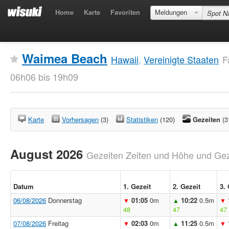
Home
Karte
Favoriten
Meldungen
Waimea Beach
Hawaii
,
Vereinigte Staaten
F
06h06 bis 19h09
Karte
Vorhersagen
(3)
Statistiken
(120)
Gezeiten
(3
August 2026
Gezeiten Zeiten und Höhe und Geze
Datum
1. Gezeit
2. Gezeit
3. 
06/08/2026
Donnerstag
01:05
0m
10:22
0.5m
▼
▲
▼
48
47
47
07/08/2026
Freitag
02:03
0m
11:25
0.5m
▼
▲
▼