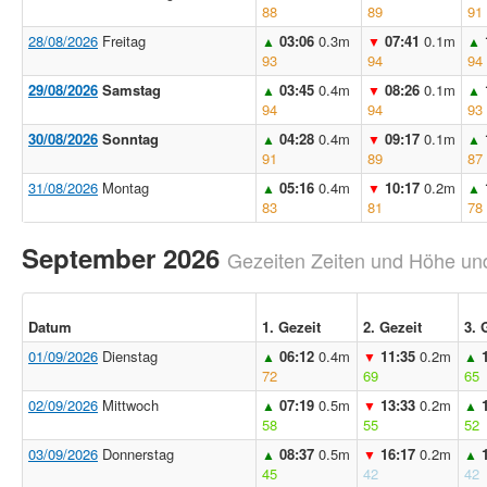
88
89
91
28/08/2026
Freitag
03:06
0.3m
07:41
0.1m
▲
▼
▲
93
94
94
29/08/2026
Samstag
03:45
0.4m
08:26
0.1m
▲
▼
▲
94
94
93
30/08/2026
Sonntag
04:28
0.4m
09:17
0.1m
▲
▼
▲
91
89
87
31/08/2026
Montag
05:16
0.4m
10:17
0.2m
▲
▼
▲
83
81
78
September 2026
Gezeiten Zeiten und Höhe und
Datum
1. Gezeit
2. Gezeit
3. 
01/09/2026
Dienstag
06:12
0.4m
11:35
0.2m
▲
▼
▲
72
69
65
02/09/2026
Mittwoch
07:19
0.5m
13:33
0.2m
▲
▼
▲
58
55
52
03/09/2026
Donnerstag
08:37
0.5m
16:17
0.2m
▲
▼
▲
45
42
42