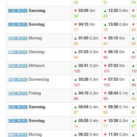
49
51
54
08/08/2026
Samstag
03:09
0m
12:20
0.6m
▼
▲
▼
59
63
66
09/08/2026
Sonntag
04:15
0m
13:08
0.6m
▼
▲
▼
71
76
80
10/08/2026
Montag
01:00
0.2m
05:15
0m
▲
▼
▲
83
84
89
11/08/2026
Dienstag
01:53
0.2m
06:10
0m
▲
▼
▲
94
95
97
12/08/2026
Mittwoch
02:41
0.2m
07:03
0m
▲
▼
▲
100
101
10
13/08/2026
Donnerstag
03:28
0.3m
07:53
0m
▲
▼
▲
101
100
99
14/08/2026
Freitag
04:15
0.3m
08:44
0.1m
▲
▼
▲
96
95
92
15/08/2026
Samstag
05:04
0.4m
09:38
0.1m
▲
▼
▲
87
85
81
16/08/2026
Sonntag
05:55
0.4m
10:38
0.2m
▲
▼
▲
74
71
67
17/08/2026
Montag
06:52
0.4m
11:54
0.2m
▲
▼
▲