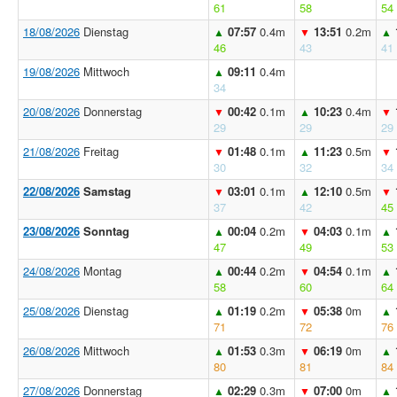
61
58
54
18/08/2026
Dienstag
07:57
0.4m
13:51
0.2m
▲
▼
▲
46
43
41
19/08/2026
Mittwoch
09:11
0.4m
▲
34
20/08/2026
Donnerstag
00:42
0.1m
10:23
0.4m
▼
▲
▼
29
29
29
21/08/2026
Freitag
01:48
0.1m
11:23
0.5m
▼
▲
▼
30
32
34
22/08/2026
Samstag
03:01
0.1m
12:10
0.5m
▼
▲
▼
37
42
45
23/08/2026
Sonntag
00:04
0.2m
04:03
0.1m
▲
▼
▲
47
49
53
24/08/2026
Montag
00:44
0.2m
04:54
0.1m
▲
▼
▲
58
60
64
25/08/2026
Dienstag
01:19
0.2m
05:38
0m
▲
▼
▲
71
72
76
26/08/2026
Mittwoch
01:53
0.3m
06:19
0m
▲
▼
▲
80
81
84
27/08/2026
Donnerstag
02:29
0.3m
07:00
0m
▲
▼
▲