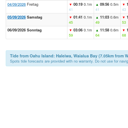
04/09/2026
Freitag
00:19
0.1m
09:56
0.5m
▼
▲
▼
41
41
43
05/09/2026
Samstag
01:41
0.1m
11:03
0.6m
▼
▲
▼
45
49
53
06/09/2026 Sonntag
03:06
0.1m
11:58
0.6m
▼
▲
▼
59
64
68
Tide from Oahu Island: Haleiwa, Waialua Bay (7.05km from 
Spots tide forecasts are provided with no warranty. Do not use for naviga