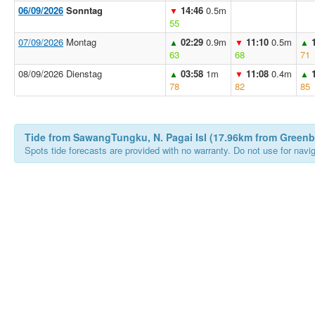
06/09/2026
Sonntag
14:46
0.5m
▼
55
07/09/2026
Montag
02:29
0.9m
11:10
0.5m
▲
▼
▲
63
68
71
08/09/2026 Dienstag
03:58
1m
11:08
0.4m
▲
▼
▲
78
82
85
Tide from SawangTungku, N. Pagai Isl (17.96km from Green
Spots tide forecasts are provided with no warranty. Do not use for naviga