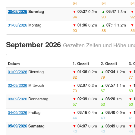
94
94
94
30/08/2026
Sonntag
00:37
0.2m
06:47
1.3m
▼
▲
▼
94
93
92
31/08/2026
Montag
01:06
0.2m
07:11
1.2m
▼
▲
▼
90
88
86
September 2026
Gezeiten Zeiten und Höhe und
Datum
1. Gezeit
2. Gezeit
3. 
01/09/2026
Dienstag
01:36
0.2m
07:34
1.2m
▼
▲
▼
82
79
77
02/09/2026
Mittwoch
02:07
0.2m
07:57
1.1m
▼
▲
▼
70
67
63
03/09/2026
Donnerstag
02:39
0.3m
08:20
1m
▼
▲
▼
57
53
50
04/09/2026
Freitag
03:16
0.4m
08:40
0.9m
▼
▲
▼
44
43
41
05/09/2026
Samstag
04:07
0.6m
08:49
0.8m
▼
▲
▼
42
42
44