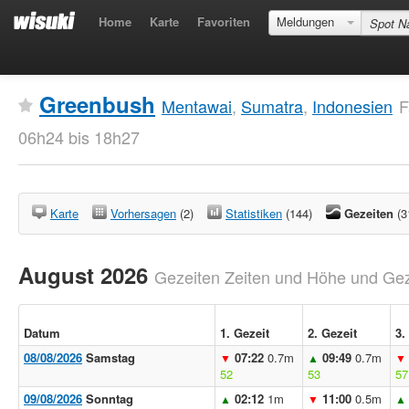
Home
Karte
Favoriten
Meldungen
Greenbush
Mentawai
,
Sumatra
,
Indonesien
F
06h24 bis 18h27
Karte
Vorhersagen
(2)
Statistiken
(144)
Gezeiten
(3
August 2026
Gezeiten Zeiten und Höhe und Geze
Datum
1. Gezeit
2. Gezeit
3.
08/08/2026
Samstag
07:22
0.7m
09:49
0.7m
▼
▲
▼
52
53
57
09/08/2026
Sonntag
02:12
1m
11:00
0.5m
▲
▼
▲