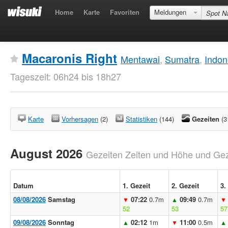
Home
Karte
Favoriten
Meldungen
Macaronis Right
Mentawai
,
Sumatra
,
Indon
Tageszeit: 06h24 bis 18h27
Karte
Vorhersagen
(2)
Statistiken
(144)
Gezeiten
(3
August 2026
Gezeiten Zeiten und Höhe und Geze
Datum
1. Gezeit
2. Gezeit
3.
08/08/2026
Samstag
07:22
0.7m
09:49
0.7m
▼
▲
▼
52
53
57
09/08/2026
Sonntag
02:12
1m
11:00
0.5m
▲
▼
▲