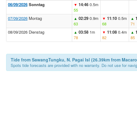
06/09/2026
Sonntag
14:46
0.5m
▼
55
07/09/2026
Montag
02:29
0.9m
11:10
0.5m
▲
▼
▲
63
68
71
08/09/2026 Dienstag
03:58
1m
11:08
0.4m
▲
▼
▲
78
82
85
Tide from SawangTungku, N. Pagai Isl (26.39km from Macaro
Spots tide forecasts are provided with no warranty. Do not use for naviga