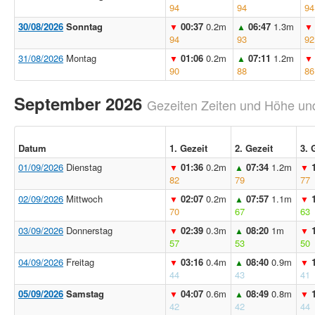
94
94
94
30/08/2026
Sonntag
00:37
0.2m
06:47
1.3m
▼
▲
▼
94
93
92
31/08/2026
Montag
01:06
0.2m
07:11
1.2m
▼
▲
▼
90
88
86
September 2026
Gezeiten Zeiten und Höhe und
Datum
1. Gezeit
2. Gezeit
3. 
01/09/2026
Dienstag
01:36
0.2m
07:34
1.2m
▼
▲
▼
82
79
77
02/09/2026
Mittwoch
02:07
0.2m
07:57
1.1m
▼
▲
▼
70
67
63
03/09/2026
Donnerstag
02:39
0.3m
08:20
1m
▼
▲
▼
57
53
50
04/09/2026
Freitag
03:16
0.4m
08:40
0.9m
▼
▲
▼
44
43
41
05/09/2026
Samstag
04:07
0.6m
08:49
0.8m
▼
▲
▼
42
42
44