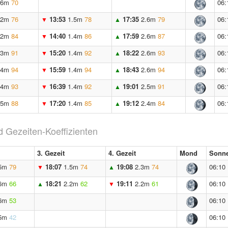
.6m
70
06:
.2m
76
13:53
1.5m
78
17:35
2.6m
79
06:
▼
▲
.2m
84
14:40
1.4m
86
17:59
2.6m
87
06:
▼
▲
.3m
91
15:20
1.4m
92
18:22
2.6m
93
06:
▼
▲
.4m
94
15:59
1.4m
94
18:43
2.6m
94
06:
▼
▲
.4m
93
16:39
1.4m
92
19:01
2.5m
91
06:
▼
▲
.5m
88
17:20
1.4m
85
19:12
2.4m
84
06:
▼
▲
 Gezeiten-Koeffizienten
3. Gezeit
4. Gezeit
Mond
Sonne
5m
79
18:07
1.5m
74
19:08
2.3m
74
06:10
▼
▲
6m
66
18:21
2.2m
62
19:11
2.2m
61
06:10
▲
▼
6m
53
06:10
5m
42
06:10