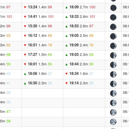
.1m
97
13:24
1.4m
99
18:09
2.7m
100
06:
▼
▲
.1m
101
14:41
1.4m
101
18:33
2.6m
101
06:
▼
▲
.2m
99
15:30
1.4m
98
18:53
2.6m
97
06:
▼
▲
.3m
93
16:12
1.4m
89
19:05
2.5m
88
06:
▼
▲
.3m
82
16:51
1.4m
78
19:09
2.4m
76
06:
▼
▲
.4m
68
17:27
1.5m
64
19:03
2.3m
63
06:
▼
▲
.4m
55
18:01
1.5m
50
18:44
2.3m
50
06:
▼
▲
.4m
43
18:06
1.6m
37
18:34
1.6m
37
06:
▲
▼
.4m
31
16:50
2.3m
29
19:14
2.3m
29
06:
▲
▼
.4m
29
06:
.4m
35
06:
.5m
47
06:
.5m
58
06: