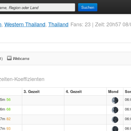
Suchen
n
,
Western Thailand
,
Thailand
Fans: 23 | Zeit: 20h57 08
1)
Webcams
iten-Koeffizienten
3. Gezeit
4. Gezeit
Mond
Son
.5m
56
06:
.6m
68
06:
.7m
82
06:
.7m
93
06: