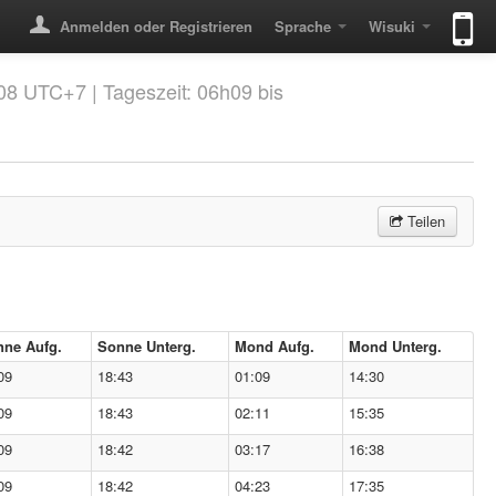
Anmelden oder Registrieren
Sprache
Wisuki
/08 UTC+7 | Tageszeit: 06h09 bis
Teilen
ne Aufg.
Sonne Unterg.
Mond Aufg.
Mond Unterg.
09
18:43
01:09
14:30
09
18:43
02:11
15:35
09
18:42
03:17
16:38
09
18:42
04:23
17:35