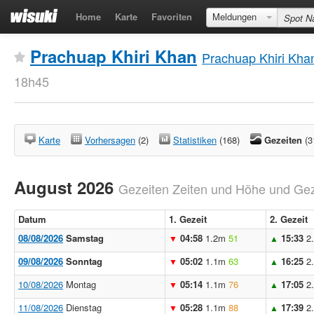
Home
Karte
Favoriten
Meldungen
Prachuap Khiri Khan
Prachuap Khiri Kha
18h45
Karte
Vorhersagen
(2)
Statistiken
(168)
Gezeiten
(3
August 2026
Gezeiten Zeiten und Höhe und Geze
Datum
1. Gezeit
2. Gezeit
08/08/2026
Samstag
04:58
1.2m
51
15:33
2
▼
▲
09/08/2026
Sonntag
05:02
1.1m
63
16:25
2
▼
▲
10/08/2026
Montag
05:14
1.1m
76
17:05
2
▼
▲
11/08/2026
Dienstag
05:28
1.1m
88
17:39
2
▼
▲