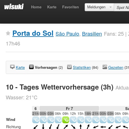
Home
Karte
Favoriten
Meldungen
Porta do Sol
São Paulo
,
Brasilien
Fans: 25 |
17h46
Karte
Vorhersagen
(2)
Statistiken
(84)
Gezeiten
(3
10 - Tages Wettervorhersage (3h)
Aktual
Wasser: 21°C
6
Fr 7
S
21h
00h
03h
06h
09h
12h
15h
18h
21h
00h
03h
06h
09h
Wind
Richtung