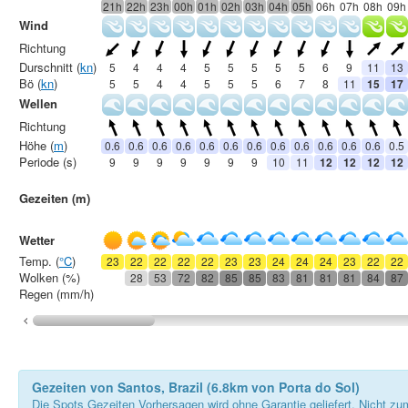
21h
22h
23h
00h
01h
02h
03h
04h
05h
06h
07h
08h
09h
Wind
Richtung
Durschnitt (
kn
)
5
4
4
4
5
5
5
5
5
6
9
11
13
Bö (
kn
)
5
5
4
4
5
5
5
6
7
8
11
15
17
Wellen
Richtung
Höhe (
m
)
0.6
0.6
0.6
0.6
0.6
0.6
0.6
0.6
0.6
0.6
0.6
0.6
0.5
Periode (s)
9
9
9
9
9
9
9
10
11
12
12
12
12
Gezeiten (m)
Wetter
Temp. (
°C
)
23
22
22
22
22
23
23
24
24
24
23
22
22
Wolken (%)
28
53
72
82
85
85
83
81
81
81
84
87
Regen (mm/h)
Gezeiten von Santos, Brazil (6.8km von Porta do Sol)
Die Spots Gezeiten Vorhersagen wird ohne Garantie geliefert. Nicht zu