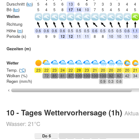
Durschnitt (
kn
)
5
4
5
6
13
6
6
7
3
3
3
4
4
Bö (
kn
)
5
4
5
8
17
14
10
7
5
4
5
4
5
Wellen
Richtung
Höhe (
m
)
0.6
0.6
0.6
0.6
0.5
0.5
0.5
0.6
0.5
0.5
0.5
0.6
1.1
Periode (s)
9
9
9
12
12
11
11
8
8
10
10
11
10
Gezeiten (m)
Wetter
Temp. (
°C
)
23
22
23
24
22
28
23
21
20
20
20
20
21
Wolken (%)
72
85
81
87
100
100
100
100
92
82
42
34
Regen (mm/h)
0.9
0.3
0.6
10 - Tages Wettervorhersage (1h)
Aktual
Wasser: 21°C
Do 6