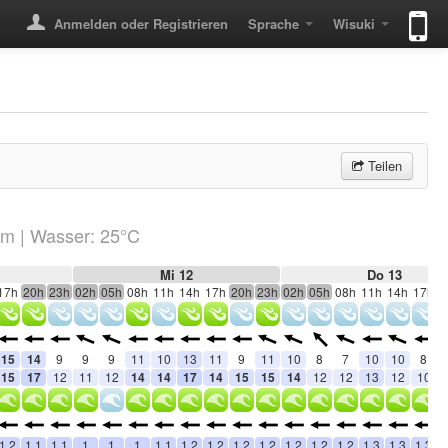
Anmelden oder Registrieren
Sprache
Wisuki
Teilen
km
| Wasser: 25°C
Mi 12
Do 13
17h
20h
23h
02h
05h
08h
11h
14h
17h
20h
23h
02h
05h
08h
11h
14h
17h
2
15
14
9
9
9
11
10
13
11
9
11
10
8
7
10
10
8
15
17
12
11
12
14
14
17
14
15
15
14
12
12
13
12
10
1.2
1.1
1.1
1
1
1
1.1
1.2
1.2
1.2
1.2
1.2
1.2
1.2
1.3
1.3
1.3
1