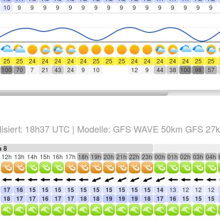
10
9
9
9
9
9
9
9
9
9
9
9
9
9
9
9
9
25
25
24
24
24
24
24
25
25
25
24
24
24
24
24
25
25
100
70
7
21
43
24
9
10
12
9
44
38
100
98
57
isiert:
18h37
UTC
|
Modelle: GFS WAVE 50km GFS 27
a 8
12h
13h
14h
15h
16h
17h
18h
19h
20h
21h
22h
23h
00h
01h
02h
03h
04h
17
16
15
15
15
15
15
15
15
15
15
15
14
13
12
12
12
18
17
17
16
17
17
18
18
19
19
19
18
17
16
15
15
15