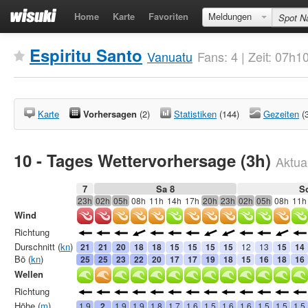
Home
Karte
Favoriten
Meldungen
Espiritu Santo
Vanuatu
Fans: 4 | Zeit: 07h
Karte
Vorhersagen
(2)
Statistiken
(144)
Gezeiten
(
10 - Tages Wettervorhersage (3h)
Aktual
7
Sa 8
S
23h
02h
05h
08h
11h
14h
17h
20h
23h
02h
05h
08h
11h
Wind
Richtung
Durschnitt (
kn
)
21
21
20
18
18
15
15
15
15
12
13
15
14
Bö (
kn
)
25
25
23
22
20
17
17
19
18
15
16
18
16
Wellen
Richtung
Höhe (
m
)
1.9
2
1.9
1.9
1.8
1.7
1.6
1.5
1.6
1.6
1.5
1.5
1.5