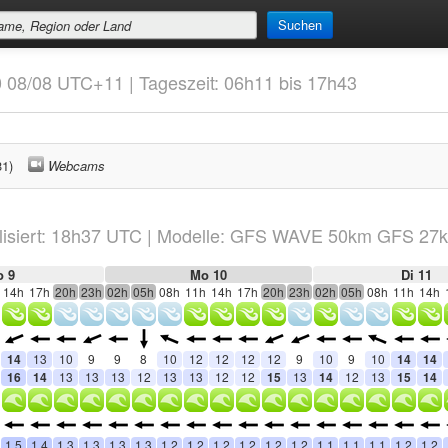
Suchen
10 08/08 UTC+11 | Tageszeit: 06h11 bis 17h43
31)
Webcams
isiert:
18h37
UTC
|
Modelle: GFS WAVE 50km GFS 27
o 9
Mo 10
Di 11
14h
17h
20h
23h
02h
05h
08h
11h
14h
17h
20h
23h
02h
05h
08h
11h
14h
14
13
10
9
9
8
10
12
12
12
12
9
10
9
10
14
14
16
14
13
13
13
12
13
13
12
12
15
13
14
12
13
15
14
1.5
1.4
1.3
1.3
1.3
1.3
1.2
1.2
1.2
1.2
1.2
1.2
1.1
1.1
1.1
1.2
1.2