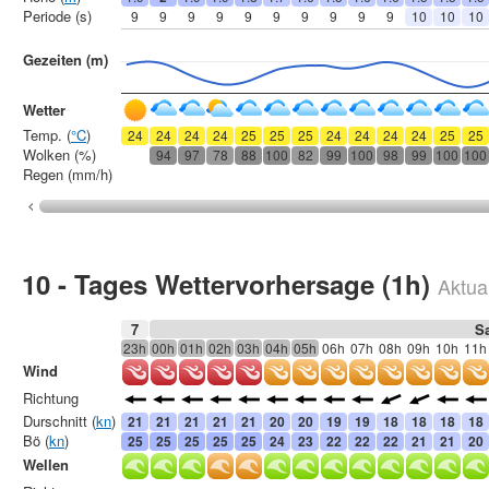
Periode (s)
9
9
9
9
9
9
9
9
9
9
10
10
10
Gezeiten (m)
Wetter
Temp. (
°C
)
24
24
24
24
25
25
25
24
24
24
24
25
25
Wolken (%)
94
97
78
88
100
82
99
100
98
99
100
100
Regen (mm/h)
10 - Tages Wettervorhersage (1h)
Aktual
7
S
23h
00h
01h
02h
03h
04h
05h
06h
07h
08h
09h
10h
11h
Wind
Richtung
Durschnitt (
kn
)
21
21
21
21
21
20
20
19
19
18
18
18
18
Bö (
kn
)
25
25
25
25
25
24
23
22
22
22
21
21
20
Wellen