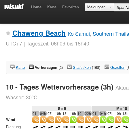
Home
Karte
Favoriten
Meldungen
Chaweng Beach
Ko Samui
,
Southern Thail
UTC+7 | Tageszeit: 06h09 bis 18h40
Karte
Vorhersagen
(2)
Statistiken
(168)
Gezeiten
(
10 - Tages Wettervorhersage (3h)
Aktual
Wasser: 30°C
So 9
Mo 10
01h
04h
07h
10h
13h
16h
19h
22h
01h
04h
07h
10h
13h
Wind
Richtung