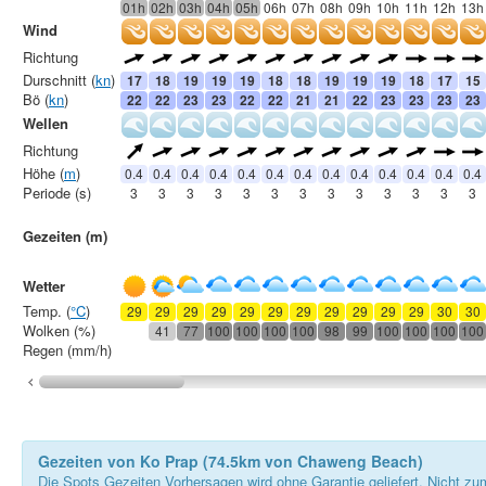
01h
02h
03h
04h
05h
06h
07h
08h
09h
10h
11h
12h
13h
Wind
Richtung
Durschnitt (
kn
)
17
18
19
19
19
18
18
19
19
19
18
17
15
Bö (
kn
)
22
22
23
23
22
22
21
21
22
23
23
23
23
Wellen
Richtung
Höhe (
m
)
0.4
0.4
0.4
0.4
0.4
0.4
0.4
0.4
0.4
0.4
0.4
0.4
0.4
Periode (s)
3
3
3
3
3
3
3
3
3
3
3
3
3
Gezeiten (m)
Wetter
Temp. (
°C
)
29
29
29
29
29
29
29
29
29
29
29
30
30
Wolken (%)
41
77
100
100
100
100
98
99
100
100
100
100
Regen (mm/h)
Gezeiten von Ko Prap (74.5km von Chaweng Beach)
Die Spots Gezeiten Vorhersagen wird ohne Garantie geliefert. Nicht zu