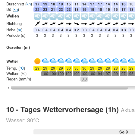
Durschnitt (
kn
)
17
19
18
19
15
11
14
17
17
14
14
16
10
Bö (
kn
)
22
23
21
23
23
18
19
19
18
15
15
17
18
Wellen
Richtung
Höhe (
m
)
0.4
0.4
0.4
0.4
0.4
0.2
0.3
0.4
0.4
0.4
0.4
0.3
0.3
Periode (s)
3
3
3
3
3
3
3
3
3
3
3
3
3
Gezeiten (m)
Wetter
Temp. (
°C
)
29
29
29
29
30
30
30
29
29
28
28
28
29
Wolken (%)
100
100
100
100
100
100
100
94
97
99
97
95
Regen (mm/h)
0.3
10 - Tages Wettervorhersage (1h)
Aktual
Wasser: 30°C
So 9