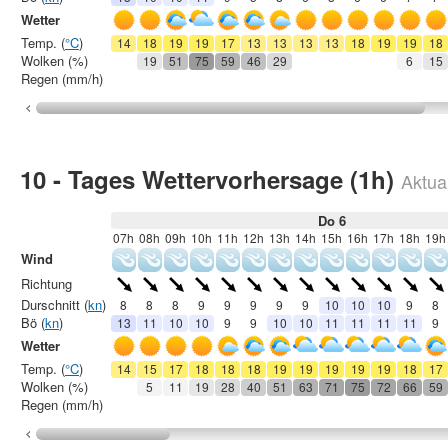
Wetter
Temp. (
°C
)
14
18
19
19
17
13
13
13
13
18
19
19
18
Wolken (%)
19
51
75
59
46
29
6
15
Regen (mm/h)
10 - Tages Wettervorhersage (1h)
Aktual
Do 6
07h
08h
09h
10h
11h
12h
13h
14h
15h
16h
17h
18h
19h
Wind
Richtung
Durschnitt (
kn
)
8
8
8
9
9
9
9
9
10
10
10
9
8
Bö (
kn
)
13
11
10
10
9
9
10
10
11
11
11
11
9
Wetter
Temp. (
°C
)
14
15
17
18
18
18
19
19
19
19
19
18
17
Wolken (%)
5
11
19
28
40
51
63
71
75
72
66
59
Regen (mm/h)