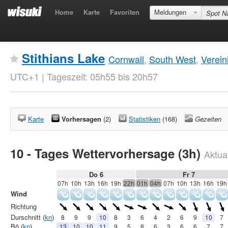
Home
Karte
Favoriten
Meldungen
Stithians Lake
Cornwall
,
South West
,
Verein
UTC+1 | Tageszeit: 05h55 bis 20h57
Karte
Vorhersagen
(2)
Statistiken
(168)
Gezeiten
10 - Tages Wettervorhersage (3h)
Aktual
Do 6
Fr 7
07h
10h
13h
16h
19h
22h
01h
04h
07h
10h
13h
16h
19h
Wind
Richtung
Durschnitt (
kn
)
8
9
9
10
8
3
6
4
2
6
9
10
7
Bö (
kn
)
13
10
10
11
9
5
8
6
3
6
6
7
7