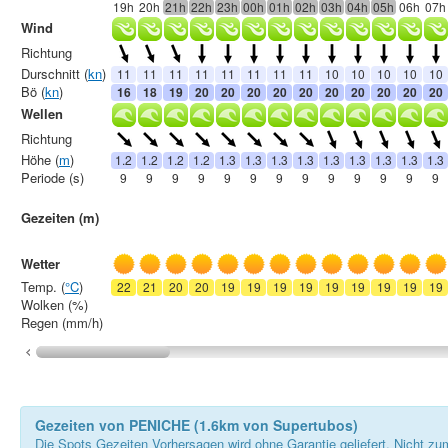
19h
20h
21h
22h
23h
00h
01h
02h
03h
04h
05h
06h
07h
Wind
Richtung
Durschnitt (
kn
)
11
11
11
11
11
11
11
11
10
10
10
10
10
Bö (
kn
)
16
18
19
20
20
20
20
20
20
20
20
20
20
Wellen
Richtung
Höhe (
m
)
1.2
1.2
1.2
1.2
1.3
1.3
1.3
1.3
1.3
1.3
1.3
1.3
1.3
Periode (s)
9
9
9
9
9
9
9
9
9
9
9
9
9
Gezeiten (m)
Wetter
Temp. (
°C
)
22
21
20
20
19
19
19
19
19
19
19
19
19
Wolken (%)
Regen (mm/h)
Gezeiten von PENICHE (1.6km von Supertubos)
Die Spots Gezeiten Vorhersagen wird ohne Garantie geliefert. Nicht zu