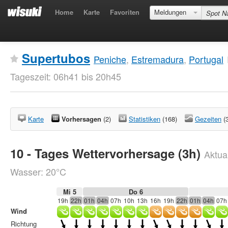
Home
Karte
Favoriten
Meldungen
Supertubos
Peniche
,
Estremadura
,
Portugal
Tageszeit: 06h41 bis 20h45
Karte
Vorhersagen
(2)
Statistiken
(168)
Gezeiten
(
10 - Tages Wettervorhersage (3h)
Aktual
Wasser: 20°C
Mi 5
Do 6
19h
22h
01h
04h
07h
10h
13h
16h
19h
22h
01h
04h
07h
Wind
Richtung