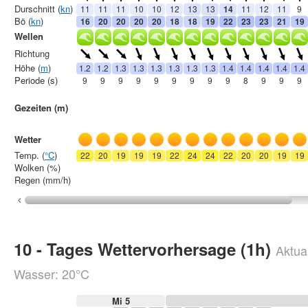
Durschnitt (
kn
)
11
11
11
10
10
12
13
13
14
11
12
11
9
Bö (
kn
)
16
20
20
20
20
18
18
19
22
23
23
21
19
Wellen
Richtung
Höhe (
m
)
1.2
1.2
1.3
1.3
1.3
1.3
1.3
1.3
1.4
1.4
1.4
1.4
1.4
Periode (s)
9
9
9
9
9
9
9
9
9
8
9
9
9
Gezeiten (m)
Wetter
Temp. (
°C
)
22
20
19
19
19
22
24
24
22
20
20
19
19
Wolken (%)
Regen (mm/h)
10 - Tages Wettervorhersage (1h)
Aktual
Wasser: 20°C
Mi 5