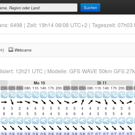
Suchen
ans: 6498 | Zeit: 19h14 08/08 UTC+2 | Tageszeit: 07h03
31)
Webcams
isiert:
12h21
UTC
|
Modelle: GFS WAVE 50km GFS 27
Mo 10
Di 11
23h
02h
05h
08h
11h
14h
17h
20h
23h
02h
05h
08h
11h
14h
17h
20h
23h
6
3
2
4
4
5
5
5
3
5
4
4
3
6
6
3
5
8
4
3
5
5
4
4
5
4
6
4
4
3
5
5
4
6
0.9
0.9
0.8
0.8
0.8
0.8
0.8
0.8
0.8
0.8
0.8
0.7
0.7
0.7
0.7
0.7
0.7