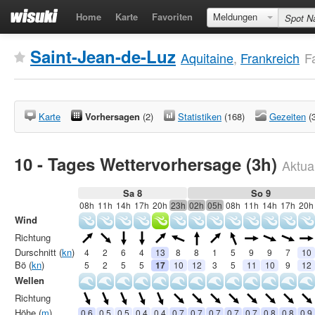
Home
Karte
Favoriten
Meldungen
Saint-Jean-de-Luz
Aquitaine
,
Frankreich
F
Karte
Vorhersagen
(2)
Statistiken
(168)
Gezeiten
(
10 - Tages Wettervorhersage (3h)
Aktual
Sa 8
So 9
08h
11h
14h
17h
20h
23h
02h
05h
08h
11h
14h
17h
20h
Wind
Richtung
Durschnitt (
kn
)
4
2
6
4
13
8
8
1
5
9
9
7
10
Bö (
kn
)
5
2
5
5
17
10
12
3
5
11
10
9
12
Wellen
Richtung
Höhe (
m
)
0.6
0.5
0.5
0.4
0.4
0.7
0.7
0.7
0.7
0.7
0.8
0.8
0.9