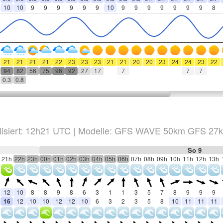
10
10
9
9
9
9
9
9
10
9
9
9
9
9
9
9
8
21
21
21
21
22
23
23
23
21
21
20
20
23
24
24
23
22
94
82
56
75
96
92
27
17
7
7
7
0.3
0.8
isiert:
12h21
UTC
|
Modelle: GFS WAVE 50km GFS 27
So 9
21h
22h
23h
00h
01h
02h
03h
04h
05h
06h
07h
08h
09h
10h
11h
12h
13h
12
10
8
8
9
8
6
3
1
1
3
5
7
8
9
9
9
16
12
10
10
12
12
10
6
3
2
3
5
8
10
11
11
11