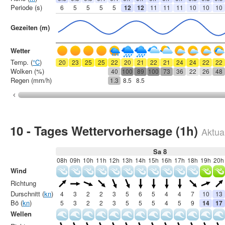
Periode (s)
6
5
5
5
5
12
12
11
11
11
10
10
10
Gezeiten (m)
Wetter
Temp. (
°C
)
20
23
25
25
22
20
21
22
21
24
24
22
22
Wolken (%)
40
100
89
100
73
36
22
26
48
Regen (mm/h)
1.3
8.5
8.5
10 - Tages Wettervorhersage (1h)
Aktual
Sa 8
08h
09h
10h
11h
12h
13h
14h
15h
16h
17h
18h
19h
20h
Wind
Richtung
Durschnitt (
kn
)
4
3
2
2
3
5
6
5
4
4
7
10
13
Bö (
kn
)
5
3
2
2
3
5
5
5
4
5
9
14
17
Wellen